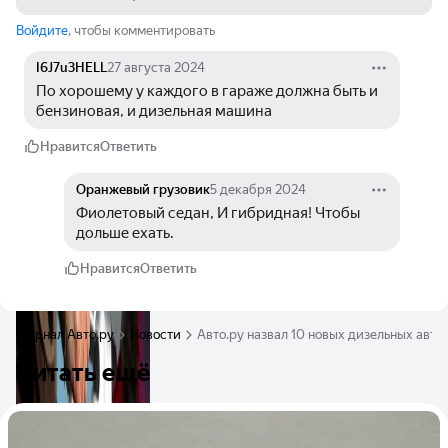
Войдите
, чтобы комментировать
I6J7u3HELL
27 августа 2024
По хорошему у каждого в гараже должна быть и 
бензиновая, и дизельная машина
Нравится
Ответить
Оранжевый грузовик
5 декабря 2024
Фиолетовый седан, И гибридная! Чтобы 
дольше ехать.
Нравится
Ответить
Журнал Авто.ру
Новости
Авто.ру назвал 10 новых дизельных авт
Читать ещё