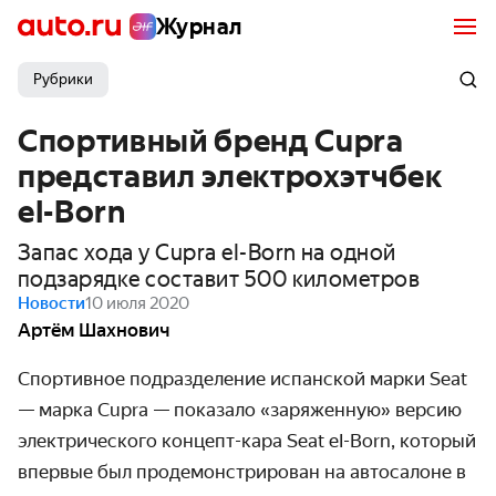
Журнал
Рубрики
Спортивный бренд Cupra
представил электрохэтчбек
eI-Born
Запас хода у Cupra eI-Born на одной
подзарядке составит 500 километров
Новости
10 июля 2020
Артём Шахнович
Спортивное подразделение испанской марки Seat
— марка Cupra — показало «заряжен­ную» версию
электри­ческого концепт-кара Seat
eI-Born,
который
впервые был продемон­стрирован на автосалоне в