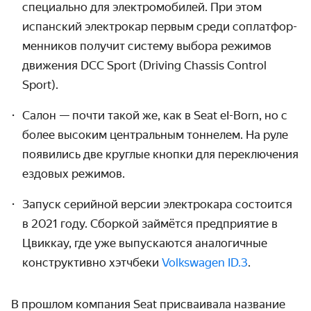
специально для электро­мобилей. При этом
испанский электрокар первым среди соплатфор­
менников получит систему выбора режимов
движения DCC Sport (Driving Chassis Control
Sport).
Салон — почти такой же, как в Seat
eI-Born,
но с
более высоким центральным тоннелем. На руле
появи­лись две круглые кнопки для пере­ключения
ездовых режимов.
Запуск серийной версии электрокара состоится
в 2021 году. Сборкой займётся предприятие в
Цвиккау, где уже выпуска­ются аналогичные
конст­руктивно хэтчбеки
Volkswagen ID.3
.
В прошлом компания Seat присваивала название