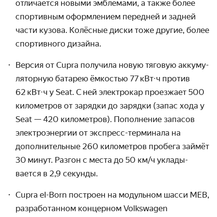
отличается новыми эмблемами, а также более
спортивным оформ­лением передней и задней
части кузова. Колёсные диски тоже другие, более
спортивного дизайна.
Версия от Cupra получила новую тяговую аккуму­
ляторную батарею ёмкостью 77 кВт∙ч против
62 кВт∙ч у Seat. С ней электрокар проезжает 500
кило­метров от зарядки до зарядки (запас хода у
Seat — 420 километров). Попол­нение запасов
электро­энергии от экспресс-терминала на
дополни­тельные 260 километров пробега займёт
30 минут. Разгон с места до
50 км/ч
уклады­
вается в 2,9 секунды.
Cupra eI-Born построен на модульном шасси MEB,
разрабо­танном концерном Volkswagen