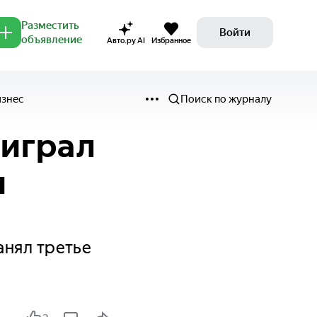
Разместить
Войти
объявление
Авто.ру AI
Избранное
изнес
Поиск по журналу
ыиграл
и
анял третье