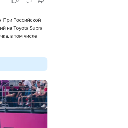
2
н-При Российской
ий на Toyota
Supra
чка, в том числе —