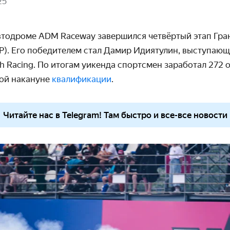
25
втодроме
ADM
Raceway
завершился четвёртый этап Гра
P). Его победителем стал Дамир Идиятулин, выступающ
sh
Racing
. По итогам уикенда спортсмен заработал 272 о
ой накануне
квалификации
.
Читайте нас в Telegram! Там быстро и все-все новости