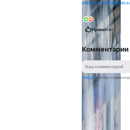
#Автоспорт
#Российска
2
Нравится
Комментарии
Войдите
, чтобы комментир