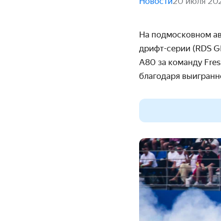
Новости
20 июля 20
На подмосковном а
дрифт-серии (RDS G
A
80 за команду
Fre
благодаря выигранн