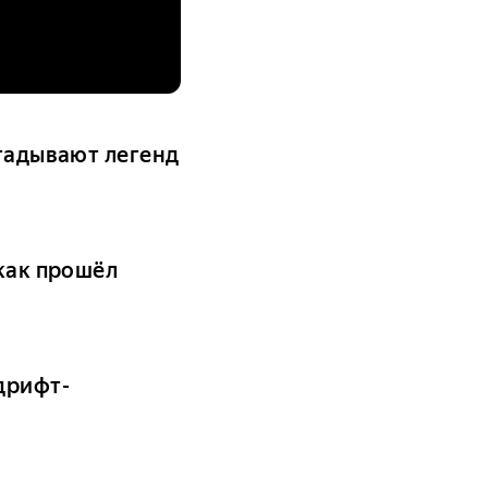
угадывают легенд
 как прошёл
дрифт-