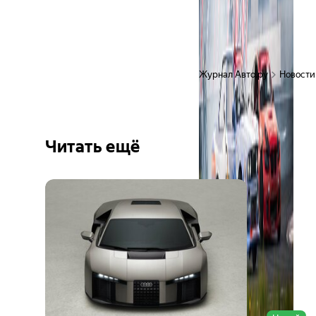
Журнал Авто.ру
Новости
Читать ещё
Ещё 6
фото