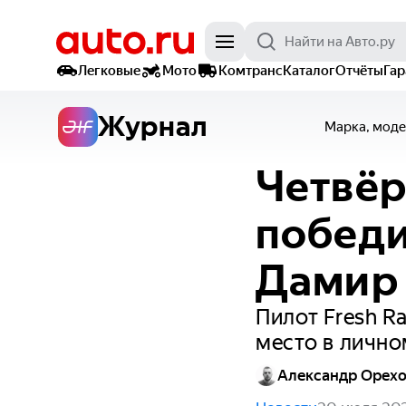
Легковые
Мото
Комтранс
Каталог
Отчёты
Га
Журнал
Марка, моде
Четвёр
победи
Дамир
Пилот Fresh Ra
место в лично
Александр Орех