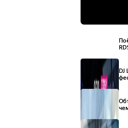
По
RD
DJ
фе
Об
че