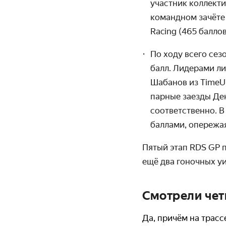
участник коллект
командном зачёте 
Racing (465 баллов
По ходу всего сез
балл. Лидерами лич
Шабанов из TimeUp
парные заезды Ден
соответственно. В
баллами, опережа
Пятый этап RDS GP п
ещё два гоночных уи
Смотрели чет
Да, причём на трасс