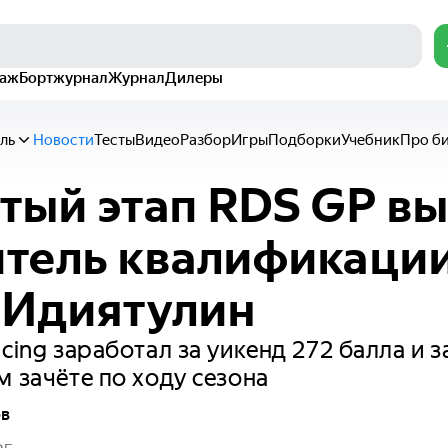
раж
Бортжурнал
Журнал
Дилеры
ль
Новости
Тесты
Видео
Разбор
Игры
Подборки
Учебник
Про б
тый этап RDS GP в
тель квалификаци
 Идиятулин
cing заработал за уикенд 272 балла и з
м зачёте по ходу сезона
ов