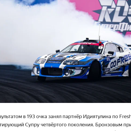
зультатом в 193 очка занял партнёр Идиятулина по Fres
отирующий Супру четвёртого поколения. Бронзовым при