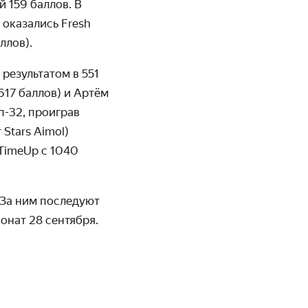
й 159 баллов. В
 оказались Fresh
ллов).
результатом в 551
(617 баллов) и Артём
п-32, проиграв
Stars Aimol)
 TimeUp с 1040
 За ним последуют
онат 28 сентября.