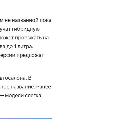
м не названной пока
лучат гибридную
ожет проезжать на
а до 1 литра.
версии предложат
втосалона. В
ное название. Ранее
— модели слегка