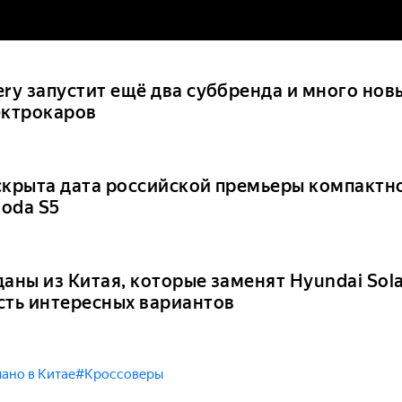
ery запустит ещё два суббренда и много нов
ектрокаров
скрыта дата российской премьеры компактн
oda S5
аны из Китая, которые заменят Hyundai Solari
сть интересных вариантов
ано в Китае
#Кроссоверы