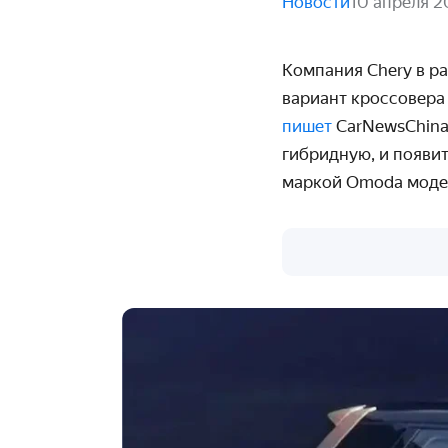
Новости
10 апреля 2
Компания Chery в р
вариант кроссовера 
пишет
CarNewsChina
гибридную, и появи
маркой Omoda модел