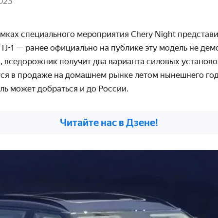
023
амках специального мероприятия Chery Night представ
TJ-1 — ранее официально на публике эту модель не дем
, вседорожник получит два варианта силовых установо
тся в продаже на домашнем рынке летом нынешнего год
ь может добраться и до России.
Читайте нас в Дзене!