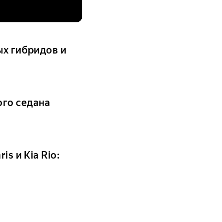
ых гибридов и
ого седана
s и Kia Rio: