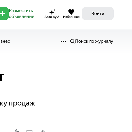
Разместить
Войти
объявление
Авто.ру AI
Избранное
изнес
Поиск по журналу
т
ску продаж