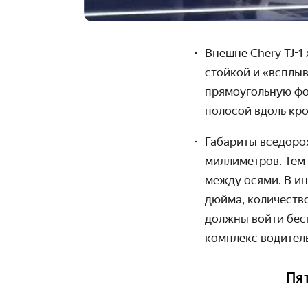
Внешне Chery TJ-1
стойкой и «всплы
прямоугольную фо
полосой вдоль кр
Габариты вседоро
миллиметров.
Тем
между осями. В ин
дюйма, количеств
должны войти бесп
комплекс водител
Пя