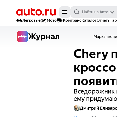
Легковые
Мото
Комтранс
Каталог
Отчёты
Га
Журнал
Марка, моде
Chery 
кроссо
появит
Вседорожник п
ему придумаю
Дмитрий Елизар