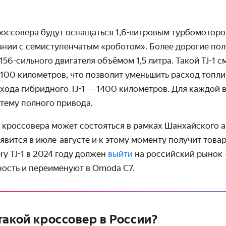
россовера будут оснащаться 1,6-литровым турбомоторо
ании с семиступенчатым «роботом». Более дорогие по
156-сильного двигателя объёмом 1,5 литра. Такой TJ-1
см
 100 километров, что позволит уменьшить расход топлив
хода гибридного TJ-1 — 1400 километров.
Для каждой 
тему полного привода.
кроссовера может состояться в рамках Шанхайского а
вится в июле-августе и к этому моменту получит товар
ry TJ-1 в 2024 году должен
выйти
на российский рынок 
ость и переименуют в Omoda C7.
такой кроссовер в России?