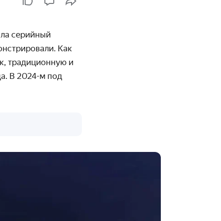
ила серийный
онстрировали. Как
к, традиционную и
а. В 2024-м под