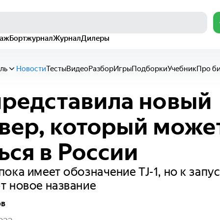
раж
Бортжурнал
Журнал
Дилеры
ль
Новости
Тесты
Видео
Разбор
Игры
Подборки
Учебник
Про б
представила новый
вер, который може
ься в России
ока имеет обозначение TJ-1, но к запу
т новое название
ов