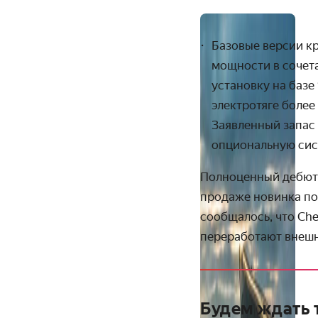
Базовые версии к
мощности в сочет
установку на базе 
электротяге более
Заявленный запас 
опциональную сис
Полноценный дебют 
продаже новинка поя
сообщалось, что Che
переработают внешн
Будем ждать 