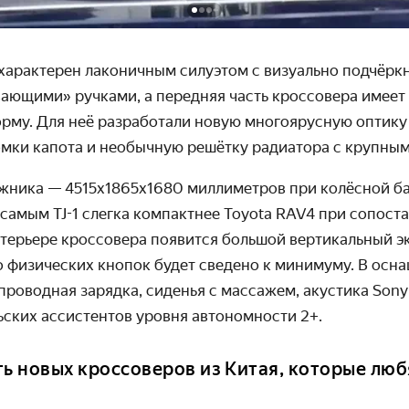
 характерен лаконичным силуэтом с визуально подчёрк
вающими» ручками, а передняя часть кроссовера имеет
рму. Для неё разработали новую многоярусную оптику
омки капота и необычную решётку радиатора с крупным
жника — 4515х1865х1680
миллиметров при колёсной ба
 самым TJ-1 слегка компактнее Toyota RAV4 при
сопост
терьере кроссовера появится большой вертикальный эк
о физических кнопок будет сведено к минимуму. В осн
роводная зарядка, сиденья с массажем, акустика Sony
ьских ассистентов уровня автономности 2+.
ть новых кроссоверов из Китая, которые люб