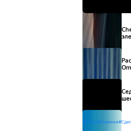
Ch
эл
Ра
Om
Сед
ше
#Chery
#Новинки
#Сдел