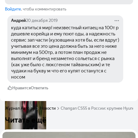
Войдите
, чтобы комментировать
Андрей
20 декабря 2019
куда катиться мир! неизвестный китаец на 100т р 
дешевле корейца и ему поют оды, а надежность 
сервис зап части (кузовщина хотя бы, если вдруг) 
учитывая все это цена должна быть за него ниже 
минимум на 500тр, а потом план продаж не 
выполнят и бренд незаметно сольеться с рынка 
(как уже было с люксгеном тайваньским) и те 
чудаки на букву м что его купят останутся с 
носом
Нравится
Ответить
Журнал Авто.ру
Новости
Changan CS55 в России: крупнее Hyundai 
Читать ещё