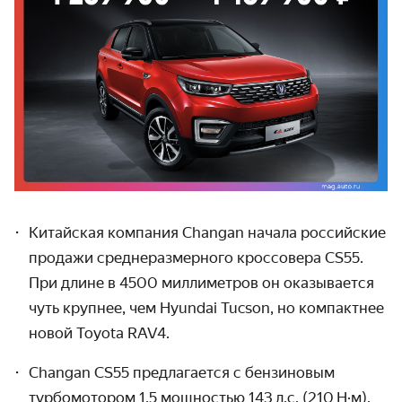
Китайская компания Changan начала российские
продажи средне­размерного кроссо­вера CS55.
При длине в 4500 милли­метров он оказыва­ется
чуть крупнее, чем Hyundai Tucson, но компактнее
новой Toyota RAV4.
Changan CS55 предлагается с бензиновым
турбомотором 1.5 мощностью 143 л.с. (210 Н·м).