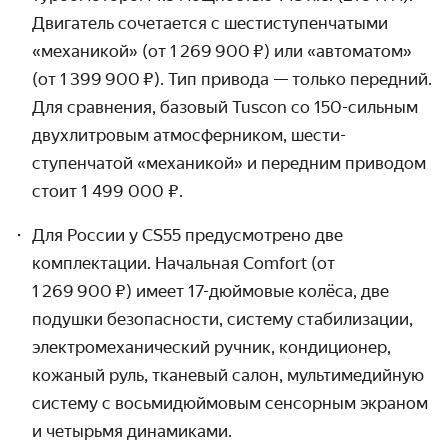
Двигатель сочетается с шести­ступен­чатыми
«механикой» (от 1 269 900 ₽) или «автоматом»
(от 1 399 900 ₽). Тип привода — только передний.
Для сравнения, базовый Tuscon со 150-сильным
двух­литровым атмо­сферником, шести­
ступенчатой «механикой» и передним приводом
стоит
1 499 000 ₽.
Для России у CS55 предусмотрено две
комплектации. Начальная Comfort (от
1 269 900 ₽) имеет 17-дюймовые колёса, две
подушки безопас­ности, систему стабили­зации,
электро­механи­ческий ручник, кондици­онер,
кожаный руль, тканевый салон, мульти­медийную
систему с восьми­дюймовым сенсорным экраном
и четырьмя динамиками.