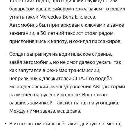
19-летний
солдат, проходивший службу во
2-м
баварском кава­лерийском полку, зачем-то решил
угнать такси Mercedes-Benz
E-класса.
Автомобиль был припаркован с ключами в замке
зажигании, а 50-летний таксист стоял рядом,
прислонив­шись к капоту, и ожидал пассажиров.
Солдат запрыгнул на водительское сиденье,
завёл автомобиль, но не смог далеко уехать, так
как запутался в режимах трансмиссии,
непривычных для жителей США. Его подвёл
мерседе­совский рычаг управления АКП, который
размещён на рулевой колонке. Воспользо­
вавшись заминкой, таксист напал на угонщика.
Между ними завязалась драка.
В итоге автомобиль всё-таки сдвинулся с места,