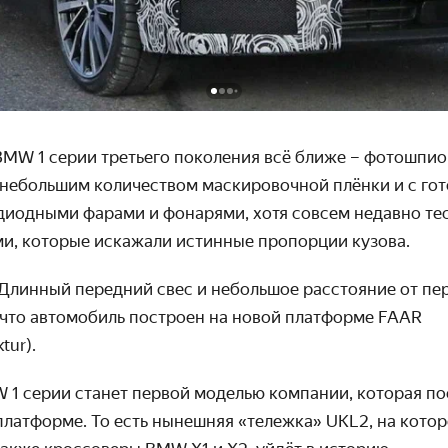
BMW 1 серии третьего поколения всё ближе – фотошпи
 небольшим количеством маскировочной плёнки и с го
диодными фарами и фонарями, хотя совсем недавно т
и, которые искажали истинные пропорции кузова.
Длинный передний свес и небольшое расстояние от пе
 что автомобиль построен на новой платформе FAAR
tur).
 1 серии станет первой моделью компании, которая по
латформе. То есть нынешняя «тележка» UKL2, на кото