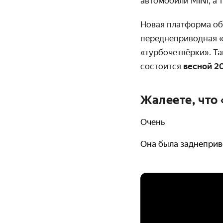
автомобили MINI, а 
Новая платформа об
переднеприводная «
«турбочетвёрки». Т
состоится
весной 20
Жалеете, что
Очень
Она была заднепри