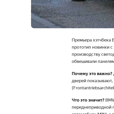
Премьера хэтчбека 
прототип новинки с
производству свето
обвешивали панелям
Почему это важно?
дверей показывают,
(Frontantriebsarchitek
Что это значит?
BMW
переднеприводной п