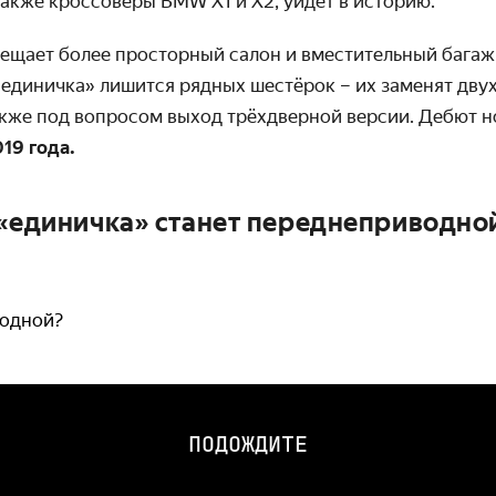
также кроссоверы BMW X1 и X2, уйдёт в историю.
ещает более просторный салон и вместительный багаж
единичка» лишится рядных шестёрок – их заменят дву
акже под вопросом выход трёхдверной версии. Дебют 
19 года.
 «единичка» станет переднеприводно
водной?
ПОДОЖДИТЕ