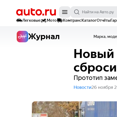
Легковые
Мото
Комтранс
Каталог
Отчёты
Га
Журнал
Марка, моде
Новый 
сброси
Прототип заме
Новости
26 ноября 