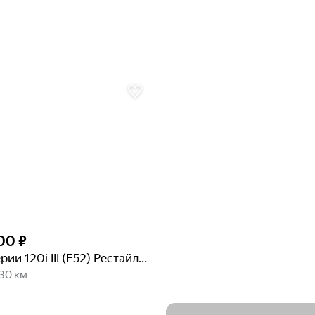
00 ₽
BMW 1 серии 120i III (F52) Рестайлинг
630 км