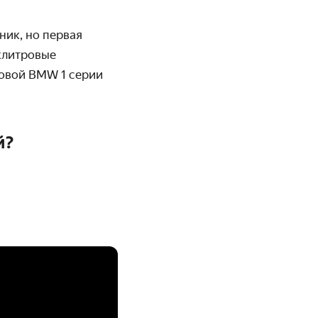
ник, но первая
хлитровые
новой BMW 1 серии
й?