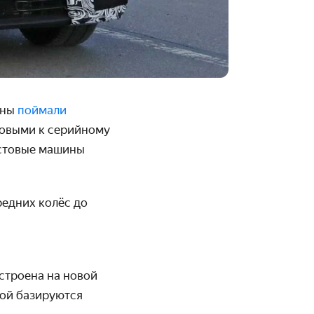
оны
поймали
товыми к серийному
естовые машины
редних колёс до
строена на новой
рой базируются