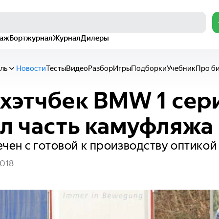
раж
Бортжурнал
Журнал
Дилеры
ль
Новости
Тесты
Видео
Разбор
Игры
Подборки
Учебник
Про б
хэтчбек BMW 1 сер
л часть камуфляжа
чен с готовой к производству оптикой
2018