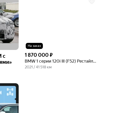
фото
На заказ
1 870 000 ₽
 с
BMW 1 серии 120i III (F52) Рестайлинг
ями»
2021 / 41 518 км