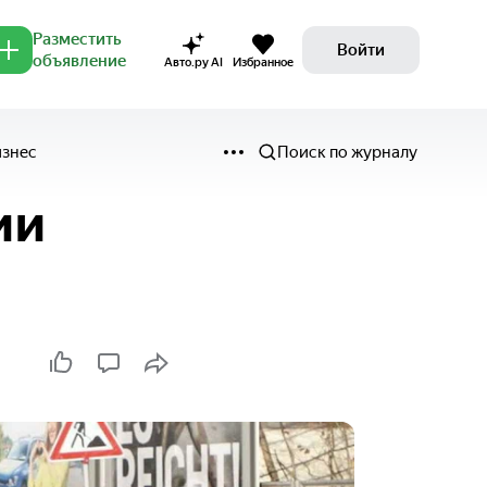
Разместить
Войти
объявление
Авто.ру AI
Избранное
изнес
Поиск по журналу
ии