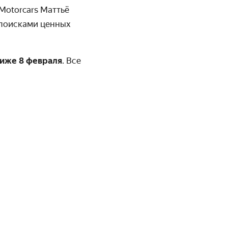
l Motorcars Маттьё
 поисками ценных
риже 8 февраля
. Все