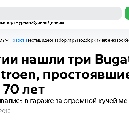
раж
Бортжурнал
Журнал
Дилеры
ль
Новости
Тесты
Видео
Разбор
Игры
Подборки
Учебник
Про б
гии нашли три Bugat
itroen, простоявши
 70 лет
вались в гараже за огромной кучей ме
 2018