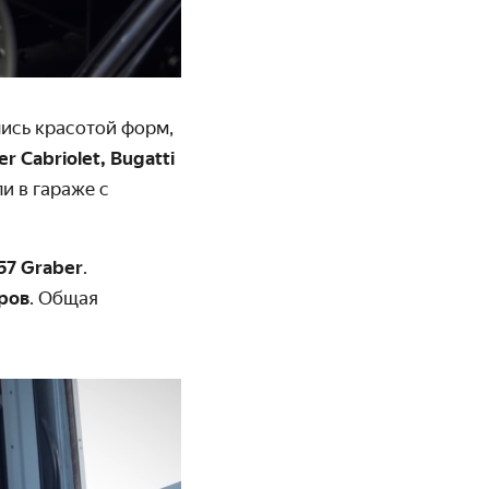
ись красотой форм,
er Cabriolet, Bugatti
и в гараже с
 57 Graber
.
ров
. Общая