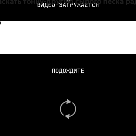
аскать тонну-другую сырого песка ра
ВИДЕО ЗАГРУЖАЕТСЯ
!
ПОДОЖДИТЕ