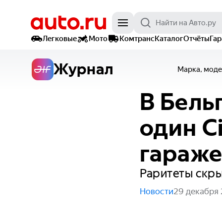
Легковые
Мото
Комтранс
Каталог
Отчёты
Га
Журнал
Марка, моде
В Бель
один C
гараже
Раритеты скры
Новости
29 декабря