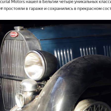
urial Motors нашел в Бельгии четыре уникальных клас
ет
простояли в гараже и сохранились в прекрасном сос