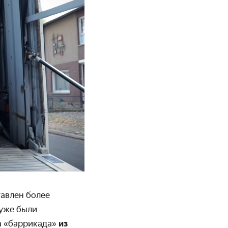
тавлен более
 уже были
а «баррикада»
из