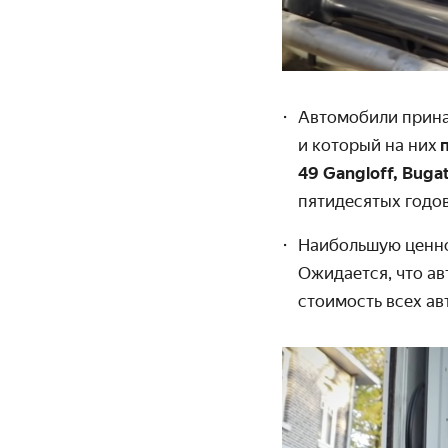
Автомобили прина
и который на них
49 Gangloff, Bugat
пятидесятых годов
Наибольшую ценно
Ожидается, что а
стоимость всех а