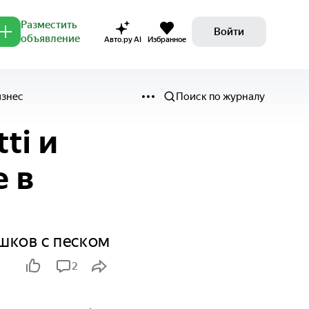
Разместить
Войти
объявление
Авто.ру AI
Избранное
изнес
Поиск по журналу
ti и
е в
шков с песком
2