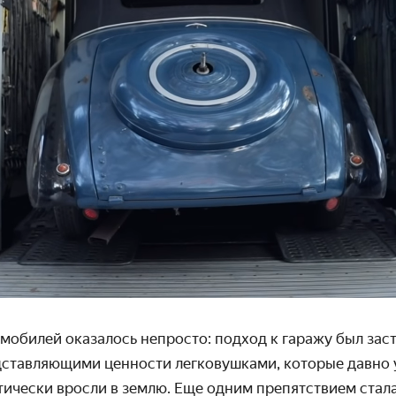
мобилей оказалось непросто: подход к гаражу был зас
дставляющими ценности легковушками, которые давно
тически вросли в землю. Еще одним препятствием стал