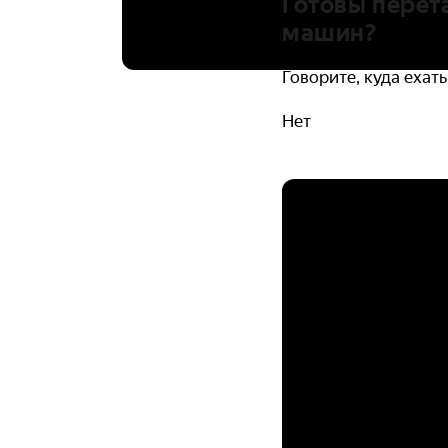
Готовы перет
машин?
Говорите, куда ехать
Нет