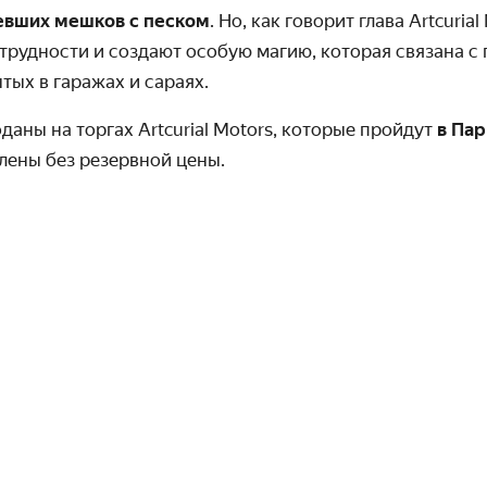
евших мешков с песком
. Но, как говорит глава Artcuria
трудности и создают особую магию, которая связана с
тых в гаражах и сараях.
аны на торгах Artcurial Motors, которые пройдут
в Па
лены без резервной цены.