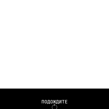
tti 57 Pour en savoir plus : http://artcurial.com/motorcars
ПОДОЖДИТЕ