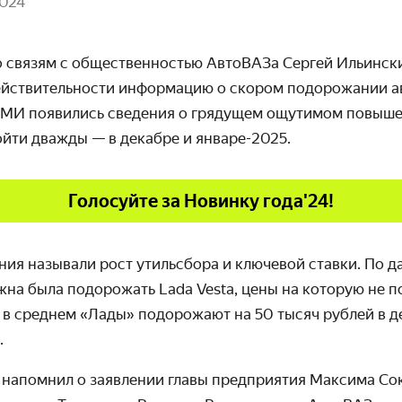
2024
 связям с общественностью АвтоВАЗа Сергей Ильински
йствительности информацию о скором подорожании а
СМИ появились сведения о грядущем ощутимом повыше
йти дважды — в декабре и январе-2025.
Голосуйте за Новинку года'24!
ия называли рост утильсбора и ключевой ставки. По д
жна была подорожать Lada Vesta, цены на которую не 
 в среднем «Лады» подорожают на 50 тысяч рублей в де
.
 напомнил о заявлении главы предприятия Максима Со