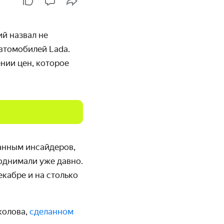
й назвал не
втомобилей Lada.
нии цен, которое
анным инсайдеров,
поднимали уже давно.
кабре и на столько
колова,
сделанном