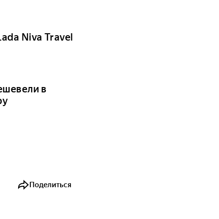
da Niva Travel
ешевели в
ру
Поделиться