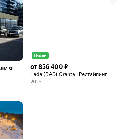
фото
Новый
от
856 400 ₽
ли о
Lada (ВАЗ) Granta I Рестайлинг
2026