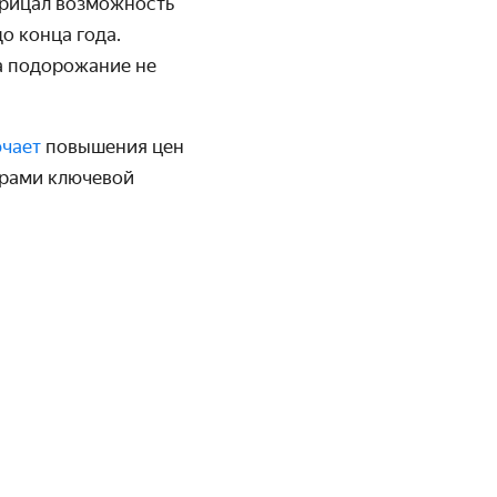
трицал возможность
до конца года.
ta подорожание не
ючает
повышения цен
мерами ключевой