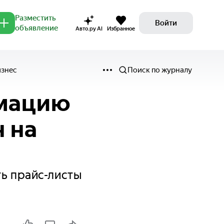
Разместить
Войти
объявление
Авто.ру AI
Избранное
изнес
Поиск по журналу
рмацию
 на
ть прайс-листы