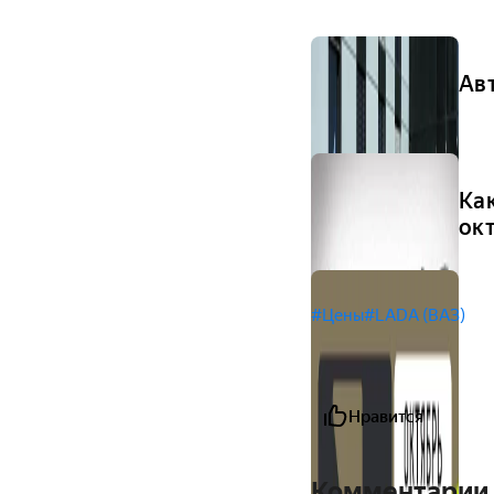
Ав
Ка
ок
#Цены
#LADA (ВАЗ)
Нравится
Комментарии