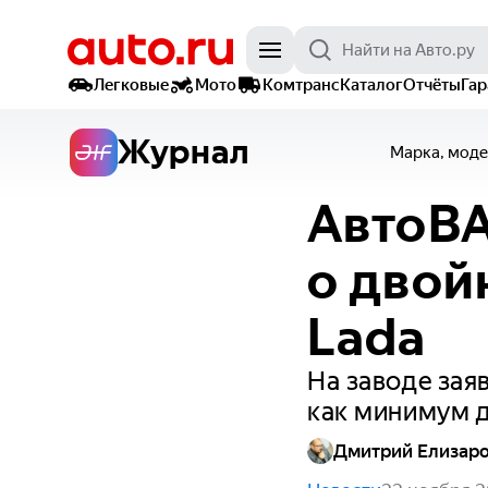
Легковые
Мото
Комтранс
Каталог
Отчёты
Га
Журнал
Марка, моде
АвтоВ
о двой
Lada
На заводе зая
как минимум д
Дмитрий Елизар