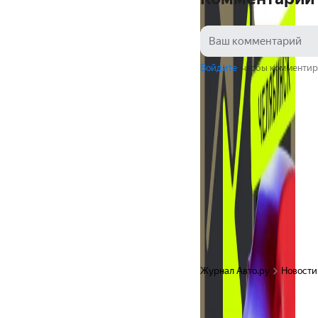
Войдите
, чтобы комментир
Журнал Авто.ру
Новости