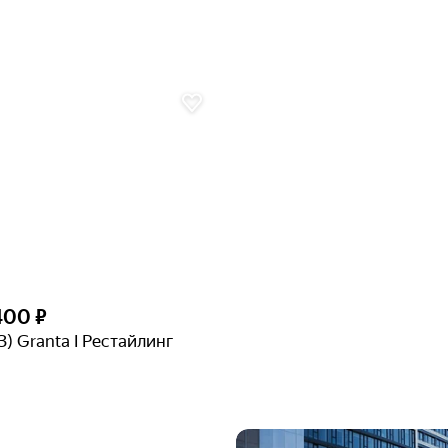
400 ₽
З) Granta I Рестайлинг