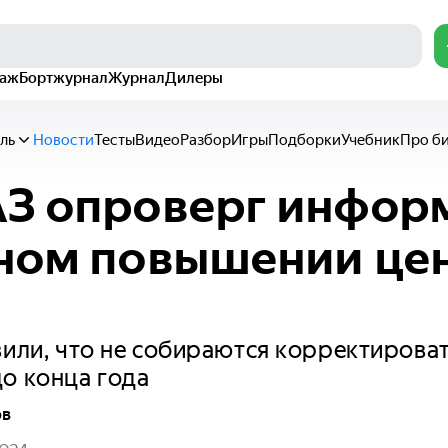
раж
Бортжурнал
Журнал
Дилеры
ль
Новости
Тесты
Видео
Разбор
Игры
Подборки
Учебник
Про б
АЗ опроверг инфо
ном повышении цен
вили, что не собираются корректирова
о конца года
ов