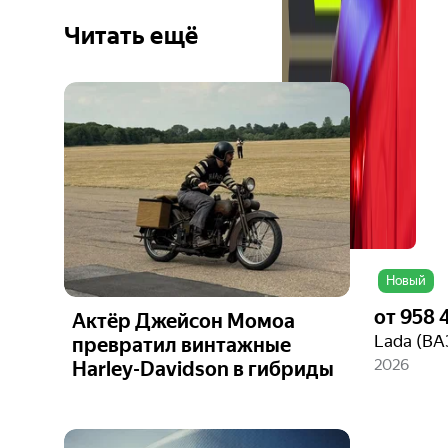
Читать ещё
Ещё 6
фото
Новый
от
958 
Актёр Джейсон Момоа
Lada (ВА
превратил винтажные
2026
Harley-Davidson в гибриды