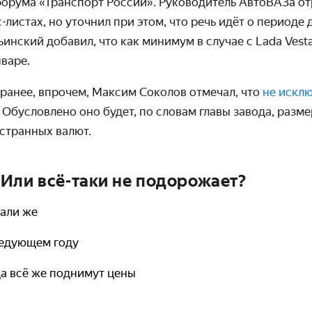
 форума «Транспорт России». Руководитель АвтоВАЗа о
листах, но уточнил при этом, что речь идёт о периоде 
инский добавил, что как минимум в случае с Lada Ves
нваре.
ранее, впрочем, Максим Соколов отмечал, что
не искл
. Обусловлено оно будет, по словам главы завода, раз
странных валют.
Или всё-таки не подорожает?
зали же
ледующем году
да всё же поднимут цены