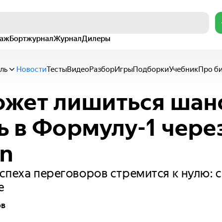
раж
Бортжурнал
Журнал
Дилеры
ль
Новости
Тесты
Видео
Разбор
Игры
Подборки
Учебник
Про б
ожет лишиться шан
ь в Формулу-1 чере
n
спеха переговоров стремится к нулю: 
е
ов