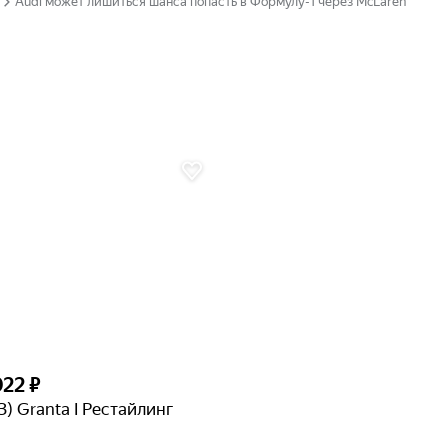
Audi может лишиться шанса попасть в Формулу-1 через McLaren
022 ₽
З) Granta I Рестайлинг