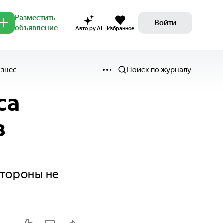
Разместить
Войти
объявление
Авто.ру AI
Избранное
изнес
Поиск по журналу
са
з
стороны не