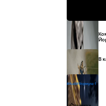
Ко
Йо
В 
#Audi
#Формула-1
Нравится