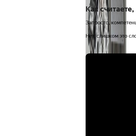
Как считаете
Запросто, компетен
Нет, слишком это с