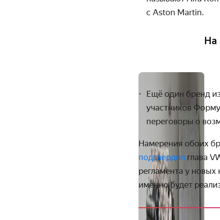
с Aston Martin
.
На
Ещё один бренд из
участников Форму
переговоры о возм
Намерения обоих бр
подтвердил
глава V
регламента у новых 
именно будет реали