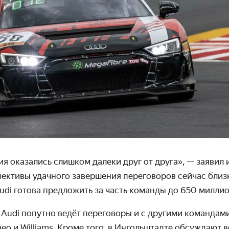
 оказались слишком далеки друг от друга», — заявил и
пективы удачного завершения переговоров сейчас близк
Audi готова предложить за часть команды до 650 миллио
 Audi попутно ведёт переговоры и с другими командами
eo и Williams.
Кроме того, в Ингольштадте обсуждают 