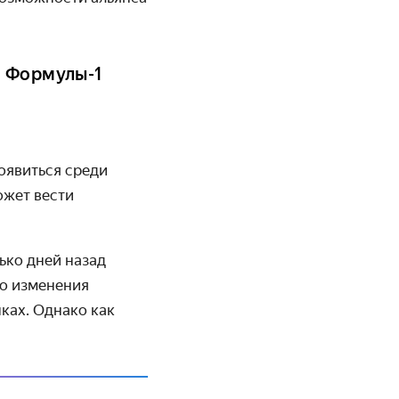
а Формулы-1
оявиться среди
ожет вести
ько дней назад
го изменения
ках. Однако как