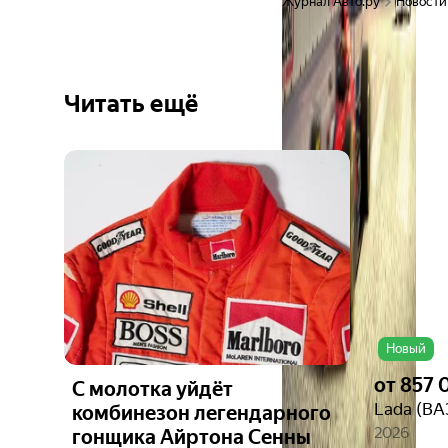
Журнал Авто.ру
Новости
Читать ещё
Новый
от
857 
С молотка уйдёт
Lada (ВА
комбинезон легендарного
2026
гонщика Айртона Сенны