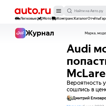
Легковые
Мото
Комтранс
Каталог
Отчёты
Га
Журнал
Марка, моде
Audi м
попаст
McLare
Вероятность у
сошлись в цен
Дмитрий Елизар