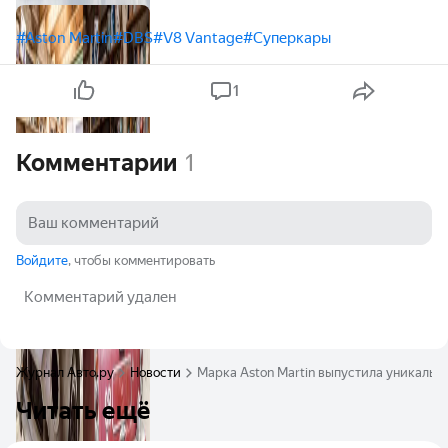
#Aston Martin
#DBS
#V8 Vantage
#Суперкары
1
Комментарии
1
Войдите
, чтобы комментировать
Комментарий удален
Журнал Авто.ру
Новости
Марка Aston Martin выпустила уникальн
Читать ещё