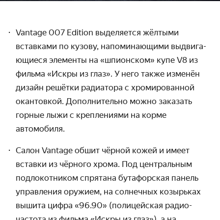
Vantage 007 Edition выделяется жёлтыми
вставками по кузову, напоми­нающими выдвига­
ющиеся элементы на «шпионском» купе V8 из
фильма «Искры из глаз». У него также изменён
дизайн решётки радиатора с хромиро­ванной
окантовкой. Дополни­тельно можно заказать
горные лыжи с креп­лениями на корме
автомобиля.
Салон Vantage обшит чёрной кожей и имеет
вставки из чёрного хрома. Под центральным
подло­котником спрятана бутафорская панель
управления оружием, на солнечных козырьках
вышита цифра «96.90» (полицейская радио­
частота из фильма «Искры из глаз»), а на