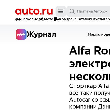
Легковые
Мото
Комтранс
Каталог
Отчёты
Га
Журнал
Марка, моде
Alfa R
электр
нескол
Спорткар Alfa
всё-таки полу
Autocar со сс
компании Дэни