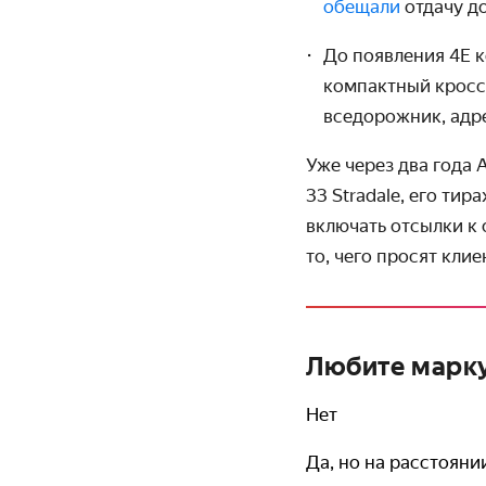
обещали
отдачу до
До появления 4E к
компактный кроссо
вседорожник, адр
Уже через два года 
33 Stradale, его ти
включать отсылки к
то, чего просят клие
Любите марку
Нет
Да, но на расстояни