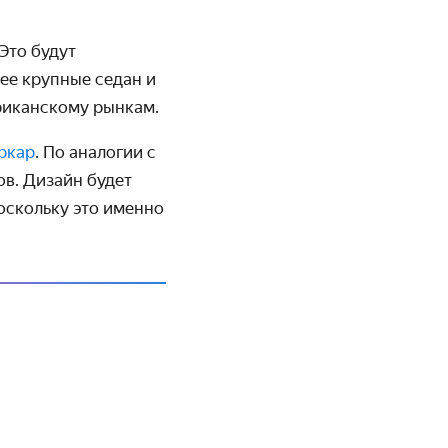
Это будут
лее крупные седан и
риканскому рынкам.
ркар
. По аналогии с
ов. Дизайн будет
оскольку это именно