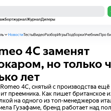
раж
Бортжурнал
Журнал
Дилеры
ль
Новости
Тесты
Видео
Разбор
Игры
Подборки
Учебник
Про б
omeo 4C заменят
окаром, но только 
ько лет
 Romeo 4C, снятый с производства ещё 
чит преемника. Как пишет британское 
ылкой на одного из топ-менеджеров ит
ела Гузафаме, бренд работает над по