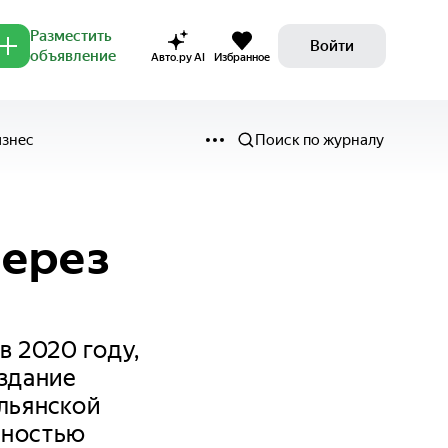
Разместить
Войти
объявление
Авто.ру AI
Избранное
изнес
Поиск по журналу
через
в 2020 году,
издание
альянской
лностью