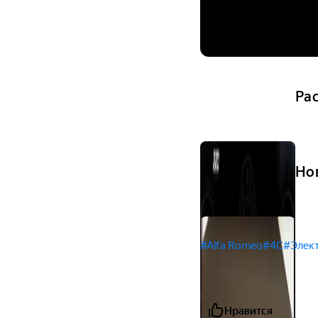
Ра
Но
#Alfa Romeo
#4C
#Элек
Нравится