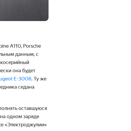
pine
A
110,
Porsche
ельным данным, с
елкосерийный
чески она будет
ugeot E-3008
. Ту же
ледника седана
сполнять оставшуюся
 на одном заряде
же «Электроджулии»