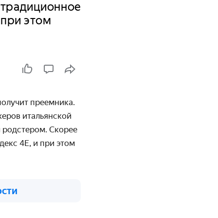
т традиционное
 при этом
 получит преемника.
жеров итальянской
 родстером. Скорее
декс 4
E
, и при этом
ости