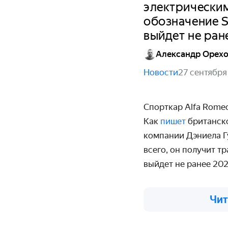
электрическим
обозначение S
выйдет не ран
Александр Орех
Новости
27 сентября
Спорткар Alfa Romeo
Как
пишет
британско
компании Дэниела Г
всего, он получит 
выйдет не ранее 202
Чит