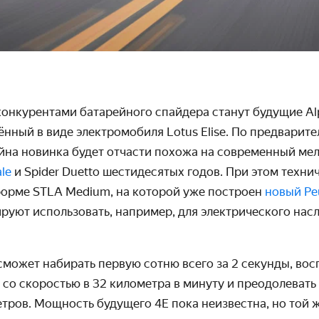
онкурентами батарейного спайдера станут будущие
Al
ённый в виде электромобиля
Lotus
Elise
. По предварит
айна новинка будет отчасти похожа на современный м
ale
и Spid
e
r Duetto шестидесятых годов. При этом техни
форме STLA Medium, на которой уже построен
новый Pe
руют использовать, например, для электрического нас
сможет набирать первую сотню всего за 2 секунды, во
 со скоростью в 32 километра в минуту и преодолевать
тров. Мощность будущего 4E пока неизвестна, но той 