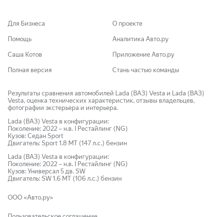
Для Бизнеса
О проекте
Помощь
Аналитика Авто.ру
Саша Котов
Приложение Авто.ру
Полная версия
Стань частью команды
Результаты сравнения автомобилей Lada (ВАЗ) Vesta и Lada (ВАЗ)
Vesta, оценка технических характеристик, отзывы владельцев,
фотографии экстерьера и интерьера.
Lada (ВАЗ)
Vesta
в конфигурации:
Поколение:
2022
–
н.в.
I Рестайлинг (NG)
Кузов:
Седан Sport
Двигатель:
Sport 1.8 MT (147 л.с.)
бензин
Lada (ВАЗ)
Vesta
в конфигурации:
Поколение:
2022
–
н.в.
I Рестайлинг (NG)
Кузов:
Универсал 5 дв. SW
Двигатель:
SW 1.6 MT (106 л.с.)
бензин
ООО «Авто.ру»
Пользовательское соглашение