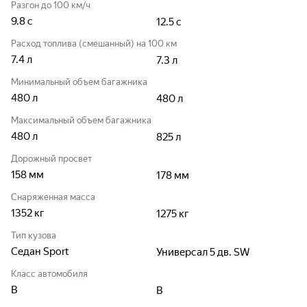
Разгон до 100 км/ч
9.8
с
12.5
с
Расход топлива (смешанный) на 100 км
7.4
л
7.3
л
Минимальный объем багажника
480
л
480
л
Максимальный объем багажника
480
л
825
л
Дорожный просвет
158
мм
178
мм
Снаряженная масса
1352
кг
1275
кг
Тип кузова
Седан Sport
Универсал 5 дв. SW
Класс автомобиля
B
B