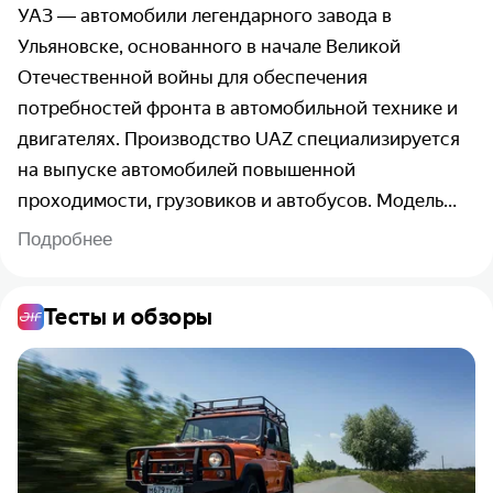
УАЗ ― автомобили легендарного завода в
Ульяновске, основанного в начале Великой
Отечественной войны для обеспечения
потребностей фронта в автомобильной технике и
двигателях. Производство UAZ специализируется
на выпуске автомобилей повышенной
проходимости, грузовиков и автобусов. Модель
УАЗ-469 и ее современная модификация «Хантер»
Подробнее
на протяжении многих лет являются основными
транспортными средствами силовых структур и
Тесты и обзоры
специальных служб. Начиная с 2005 г., заводом
производится современный полноприводный
внедорожник UAZ Patriot, признанный лучшим
автомобилем 2011 г. в России.