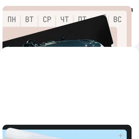
От «Спидстера» до «Спайдера»: объявления
недели на Авто.ру
Яркие и необычные автомобили, которые можно купить
прямо сейчас
2
17 мая
В продаже! Внедорожники, на которых
легко выделиться в потоке