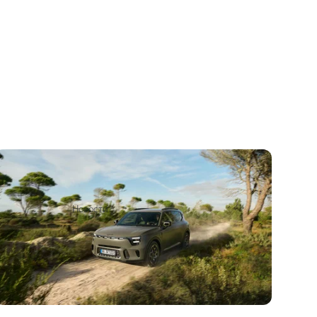
Электрокроссовер Smart #5 для Европы
оказался в полтора раза дороже
китайского аналога
1
22 марта 2025
Новости