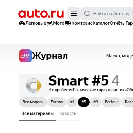
Легковые
Мото
Комтранс
Каталог
Отчёты
Га
Журнал
Марка, моде
Smart
#5
4 с пробегом
Технические характеристики
Об
Все модели
Fortwo
#1
#5
#3
Forfour
Road
Все материалы
Новости