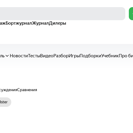
раж
Бортжурнал
Журнал
Дилеры
ль
Новости
Тесты
Видео
Разбор
Игры
Подборки
Учебник
Про б
суждения
Сравнения
ster