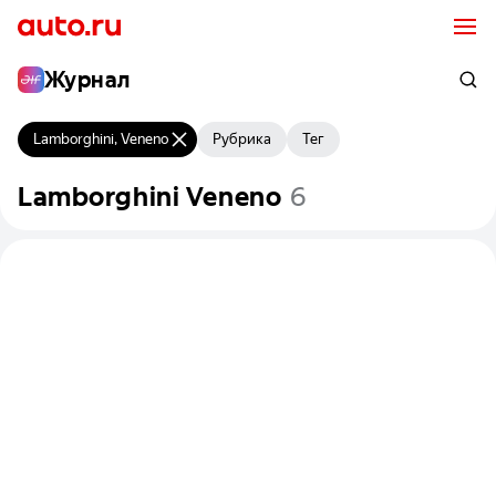
Журнал
Lamborghini, Veneno
Рубрика
Тег
Lamborghini
Veneno