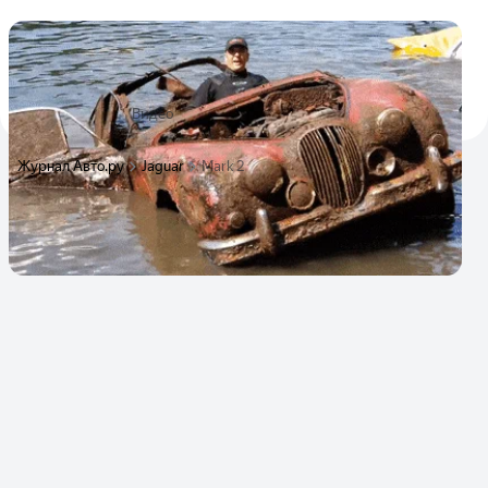
Дайверы нашли на дне реки старый Ягуар и
Chevrolet Corvette
Автомобили провели в воде несколько десятков лет
19 сентября 2019
Видео
Журнал Авто.ру
Jaguar
Mark 2