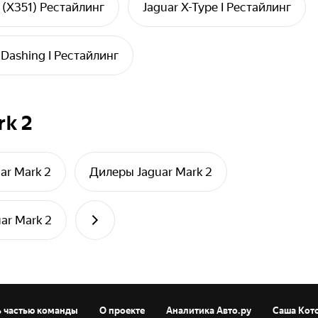
V (X351) Рестайлинг
Jaguar X-Type I Рестайлинг
 Dashing I Рестайлинг
rk 2
ar Mark 2
Дилеры Jaguar Mark 2
ar Mark 2
ь частью команды
О проекте
Аналитика Авто.ру
Саша Кот