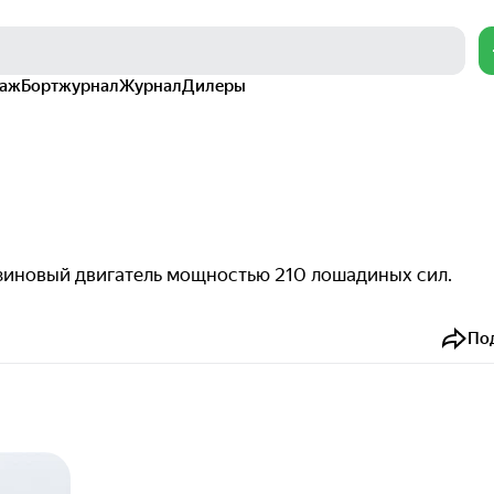
раж
Бортжурнал
Журнал
Дилеры
нзиновый двигатель мощностью 210 лошадиных сил.
По