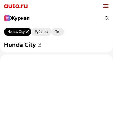
Журнал
Honda, City
Рубрика
Тег
Honda
City