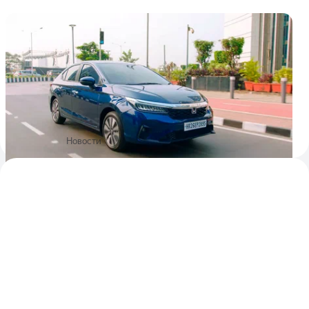
Дешёвый седан Honda City после
рестайлинга лишился турбодизеля
Honda вывела на индийский рынок модернизированную
версию седана City. В ходе рестайлинга компактной
четырёхдверке местного производства слегка освежили
дизайн, пересмотрели моторную гамму и оснащение.
Кроме того, модель получила пару новых доступных
исполнений.
2 марта 2023
Новости