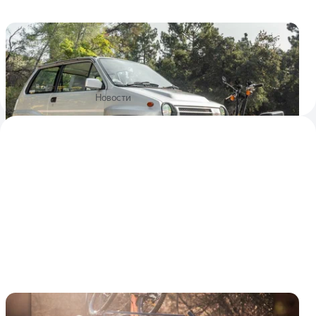
«Горячую» Honda City с мотороллером в
багажнике выставили на аукцион
На момент написания новости ставки за лот достигли 10
750 долларов (846 тысяч рублей)
2
26 января 2022
Новости
Посмотрите на очень странный Honda City: