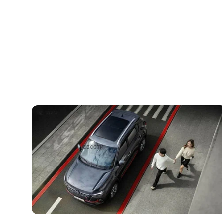
Обновлённые кроссоверы Changan
CS35Plus и CS55Plus: известны цены для
России
6 октября 2022
Новости