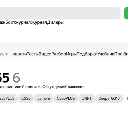
раж
Бортжурнал
Журнал
Дилеры
ль
Новости
Тесты
Видео
Разбор
Игры
Подборки
Учебник
Про б
55
актеристики
Упоминания
Обсуждения
Сравнения
S35PLUS
CS95
Lamore
CS55PLUS
UNI-T
Deepal G318