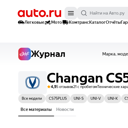
Легковые
Мото
Комтранс
Каталог
Отчёты
Га
Журнал
Марка, моде
Changan
CS
4,5
5 отзывов
21 с пробегом
Технические хар
Все модели
CS75PLUS
UNI-S
UNI-V
UNI-K
C
Все материалы
Новости