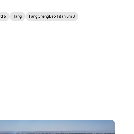
d 5
Tang
FangChengBao Titanium 3
Компания BYD начала строить в
Узбекистане завод по производству