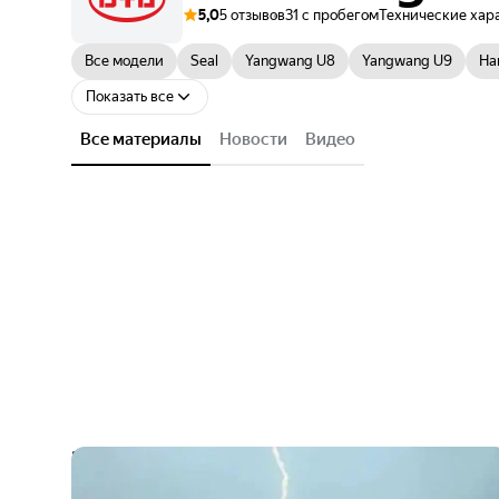
5,0
5 отзывов
31 с пробегом
Технические хар
Все модели
Seal
Yangwang U8
Yangwang U9
Ha
Показать все
Все материалы
Новости
Видео
Электрический BYD Song Plus выдержал
три удара молнии