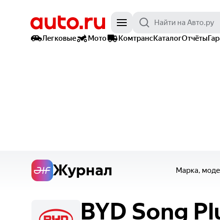
Легковые
Мото
Комтранс
Каталог
Отчёты
Га
Журнал
Марка, моде
BYD
Song
Pl