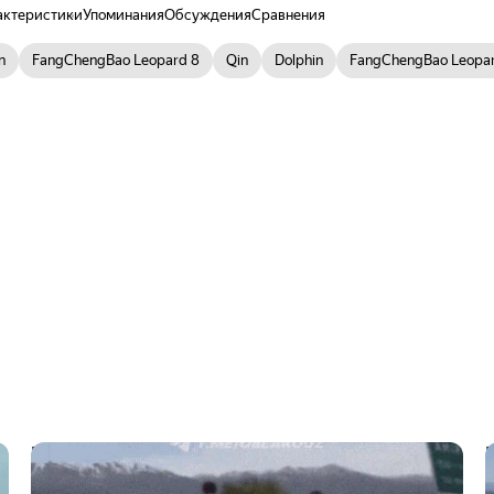
актеристики
Упоминания
Обсуждения
Сравнения
n
FangChengBao Leopard 8
Qin
Dolphin
FangChengBao Leopar
В Узбекистане разрядившийся
электрокар BYD взяли на буксир лошади