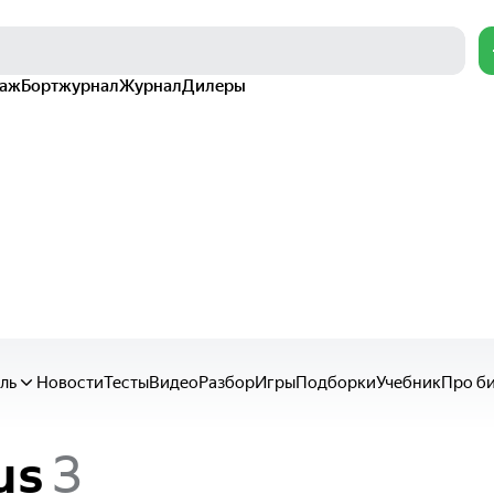
раж
Бортжурнал
Журнал
Дилеры
ль
Новости
Тесты
Видео
Разбор
Игры
Подборки
Учебник
Про б
us