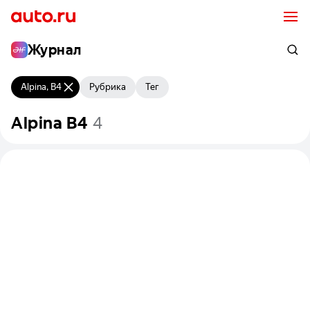
Журнал
Alpina, B4
Рубрика
Тег
Alpina
B4