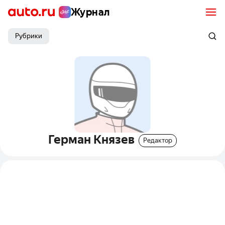
Журнал
Рубрики
Герман
Князев