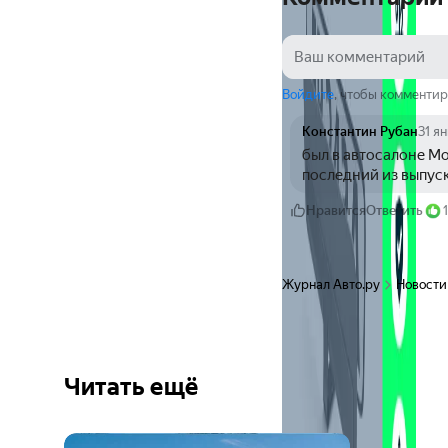
Войдите
, чтобы комментир
Константин Рубан
31 я
был в автосалоне Мо
последний из выпуск
Нравится
Ответить
1
Журнал Авто.ру
Новости
Читать ещё
Ещё 6