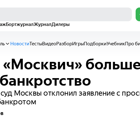
раж
Бортжурнал
Журнал
Дилеры
ль
Новости
Тесты
Видео
Разбор
Игры
Подборки
Учебник
Про б
 «Москвич» больше
 банкротство
уд Москвы отклонил заявление с прос
банкротом
ов