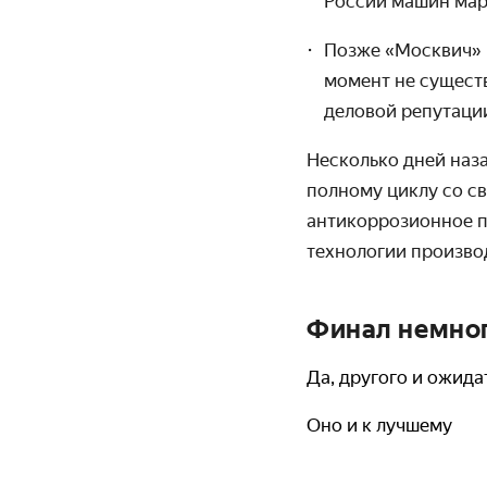
России машин марк
Позже
«Москвич» 
момент не существ
деловой репутаци
Несколько дней наз
полному циклу со с
антикоррозионное п
технологии производ
Финал немног
Да, другого и ожида
Оно и к лучшему