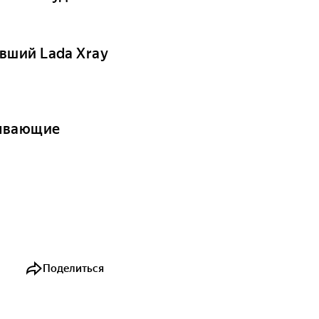
вший Lada Xray
рывающие
Поделиться