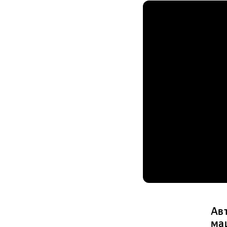
Ав
ма