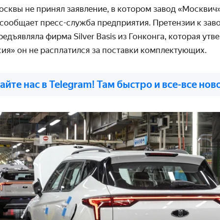
сквы не принял заявление, в котором завод «Москвич
 сообщает пресс-служба предприятия. Претензии к зав
редъявляла фирма Silver Basis из Гонконга, которая утв
сия» он не расплатился за поставки комплектующих.
айте нас в Telegram! Там быстро и все-все нов