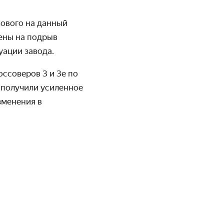
кового на данный
лены на подрыв
уации завода.
ссоверов 3 и 3е по
 получили усиленное
зменения в