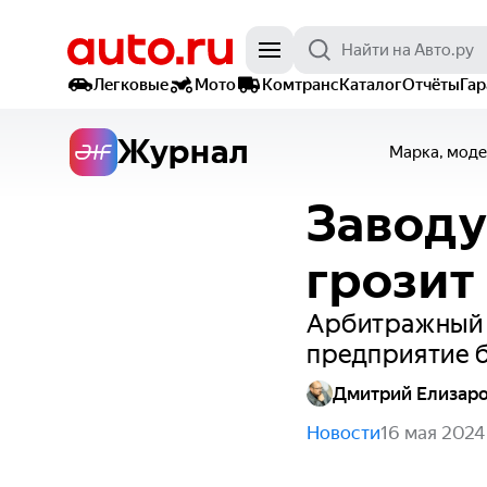
Легковые
Мото
Комтранс
Каталог
Отчёты
Га
Журнал
Марка, моде
Заводу
грозит
Арбитражный с
предприятие 
Дмитрий Елизар
Новости
16 мая 2024