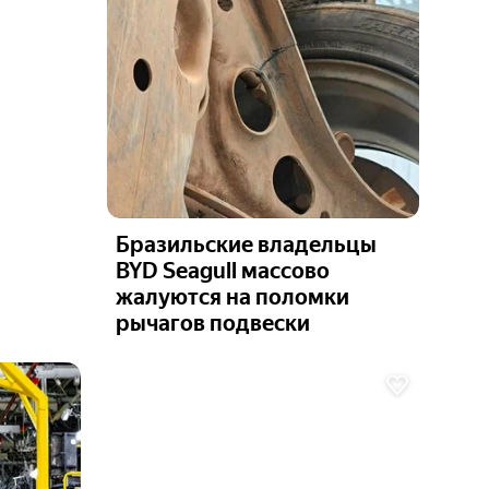
Бразильские владельцы
BYD Seagull массово
жалуются на поломки
рычагов подвески
Ещё 6
фото