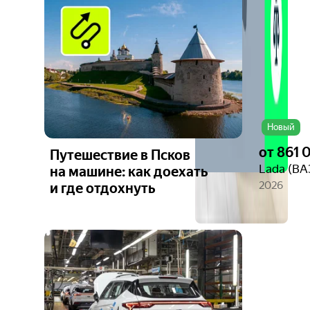
фото
Новый
от
861 
Путешествие в Псков
Lada (ВА
на машине: как доехать
2026
и где отдохнуть