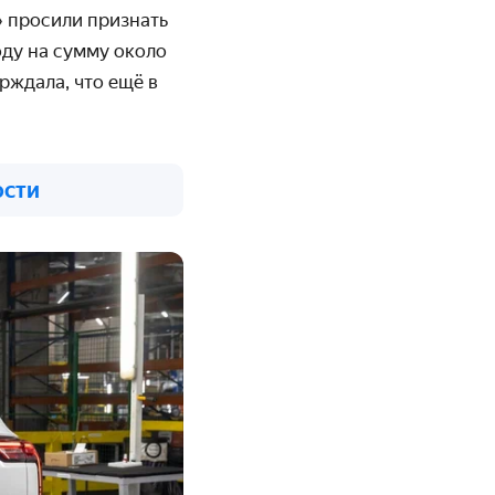
» просили признать
оду на сумму около
ерждала, что ещё в
ости