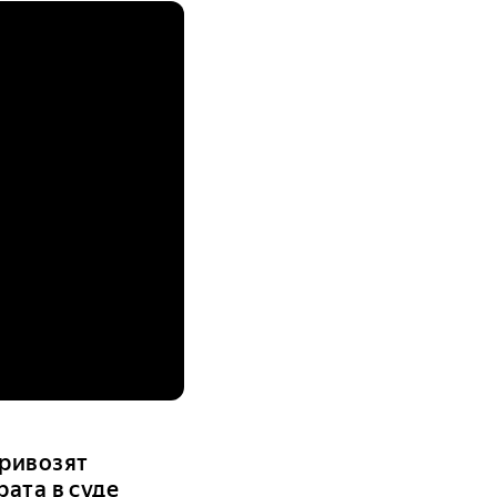
ривозят
рата в суде