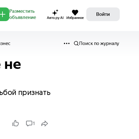
Разместить
Войти
объявление
Авто.ру AI
Избранное
изнес
Поиск по журналу
 не
ьбой признать
1