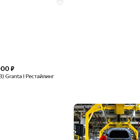
000 ₽
З) Granta I Рестайлинг