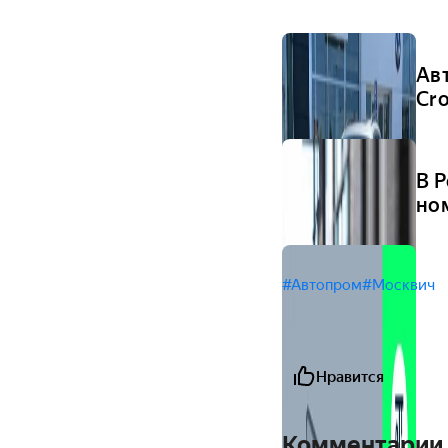
Ав
Cr
В 
но
#Автопром
#Москвич
Нравится
Комментарии