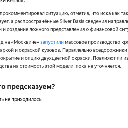
и Renault.
прокомментировал ситуацию, отметив, что иска как та
ует, а распространённые Silver Basis сведения направ
и и создание ложного представления о финансовой сит
ад на «Москвиче»
запустили
массовое производство кро
варкой и окраской кузовов. Параллельно вседорожники
окрытие и опцию двухцветной окраски. Повлияют ли и
ства на стоимость этой модели, пока не уточняется.
о предсказуем?
ть не приходилось