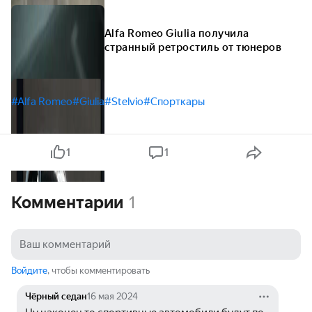
Alfa Romeo Giulia получила
странный ретростиль от тюнеров
#Alfa Romeo
#Giulia
#Stelvio
#Спорткары
1
1
Комментарии
1
Войдите
, чтобы комментировать
Чёрный седан
16 мая 2024