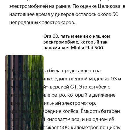
электромобилей на рынке. По оценке Целикова, в
настоящее время у дилеров осталось около 50
непроданных электрокаров.
Ora 03: пять мнений о няшном
электромобиле, который так
напоминает Mini и Fiat 500
Официально Ora была представлена на
российском рынке единственной моделью 03 и
её «спортивной» версией GT. Это хэтчбек с
дизайном в стиле ретро, который в движение
приводит 171-сильный электромотор,
вращающий передние колёса. Ёмкость батареи
составляет 63,1 киловатт-часа, и на одном её
заряде 03 проезжает 500 километров по циклу