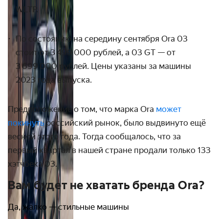
WLTP.
По состоянию на середину сентября Ora 03
стоит от 3 499 000 рублей, а 03 GT — от
3 699 000 рублей. Цены указаны за машины
2023 года выпуска.
Предположение о том, что марка Ora
может
покинуть
российский рынок, было выдвинуто ещё
весной этого года. Тогда сообщалось, что за
первый квартал в нашей стране продали только 133
хэтчбека 03.
Вам будет не хватать бренда Ora?
Да, жалко — стильные машины