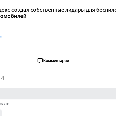
декс создал собственные лидары для беспил
томобилей
с
Комментарии
4
овать