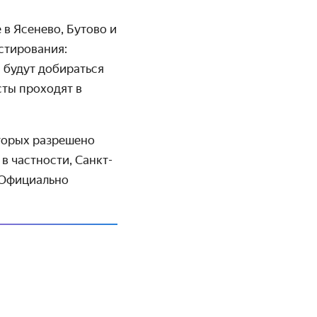
 в Ясенево, Бутово и
тиро­вания:
 будут добираться
сты проходят в
оторых разрешено
 в частности, Санкт-
. Официально