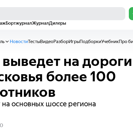
раж
Бортжурнал
Журнал
Дилеры
ль
Новости
Тесты
Видео
Разбор
Игры
Подборки
Учебник
Про б
 выведет на дороги
ковья более 100
отников
 на основных шоссе региона
20