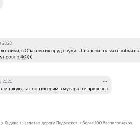
я 2020
лотники, в Очаково их пруд пруди... Сволочи только пробки соз
ут ровно 40))))
а 2020
али такую, так она их прям в мусарню и привезла
Яндекс выведет на дороги Подмосковья более 100 беспилотников