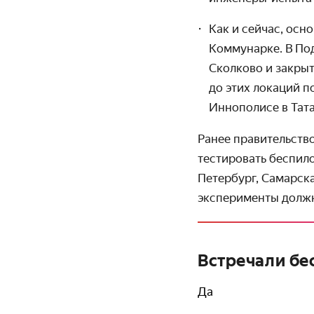
Как и сейчас, осн
Коммунарке. В Под
Сколково и закрыт
до этих локаций п
Иннополисе в Тата
Ранее правительств
тестиро­вать беспил
Петер­бург, Самарск
эксперименты должн
Встречали бе
Да