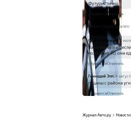
Футуристично
Нравится
Ответить
Комментарий удален
Оранжевое купе
31 июл
Задолбали эти беспи
положено 40, они ед
Нравится
Ответить
Геннадий Эпп
24 август
пацаны с района угн
Нравится
Ответить
Журнал Авто.ру
Новости