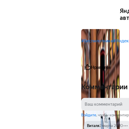
Ян
ав
#Беспилотники
#Яндек
Нравится
Комментарии
Войдите
, чтобы комментир
Виталя
2 марта 2020