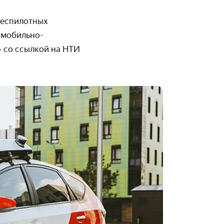
беспилотных
омобильно-
»
со ссылкой на НТИ