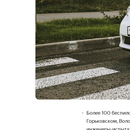
Более 100 беспил
Горьковском, Вол
инженеры-испытат