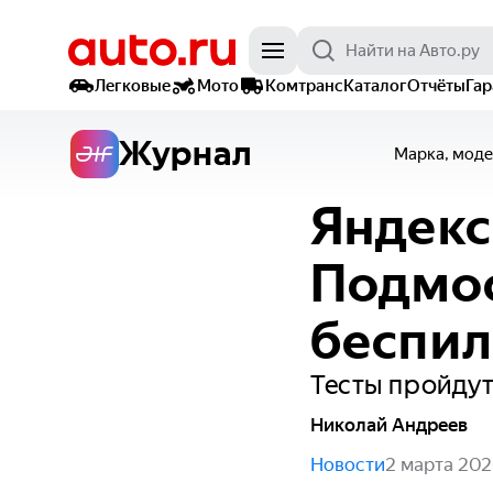
Легковые
Мото
Комтранс
Каталог
Отчёты
Га
Журнал
Марка, моде
Яндекс
Подмос
беспил
Тесты пройдут
Николай Андреев
Новости
2 марта 20