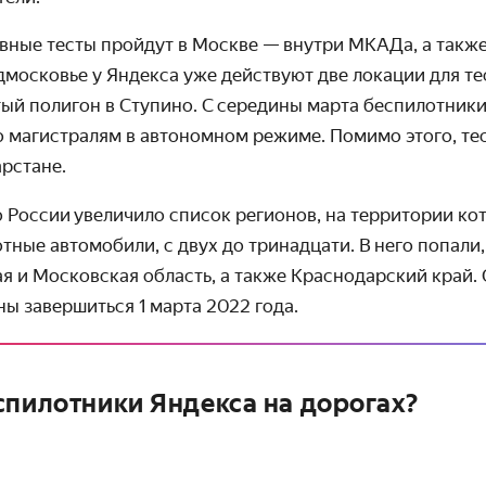
овные тесты пройдут в Москве — внутри МКАДа, а также
московье у Яндекса уже действуют две локации для тес
ый полигон в Ступино. С сере­дины марта беспилотники
о маги­стралям в автономном режиме. Помимо этого, те
рстане.
о России увеличило список регионов, на территории к
отные автомобили, с двух до тринадцати. В него попали,
ая и Московская область, а также Красно­дарский край
ы завершиться 1 марта 2022 года.
спилотники Яндекса на дорогах?