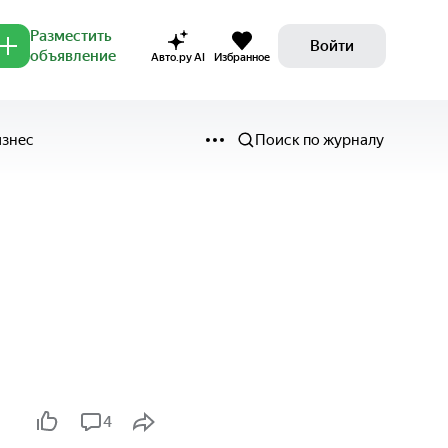
Разместить
Войти
объявление
Авто.ру AI
Избранное
изнес
Поиск по журналу
4