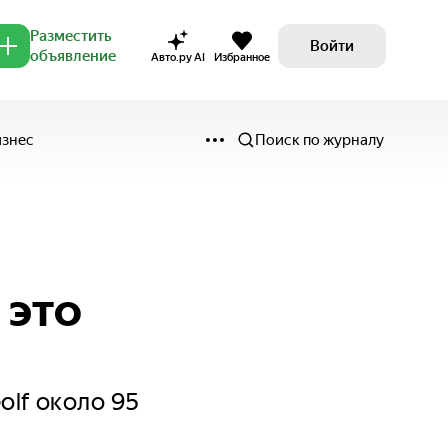
Разместить
Войти
объявление
Авто.ру AI
Избранное
изнес
Поиск по журналу
 это
olf около 95