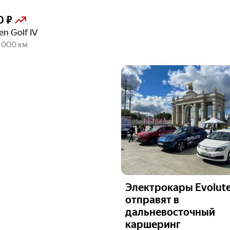
0 ₽
n Golf IV
0 000 км
Электрокары Evolut
отправят в
дальневосточный
каршеринг