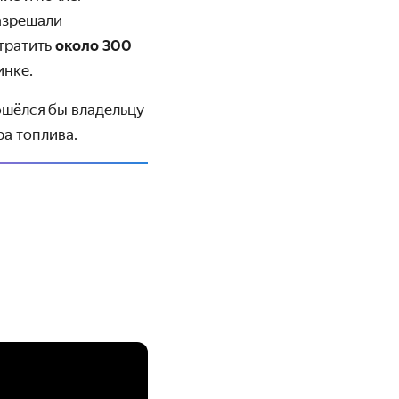
азрешали
отратить
около 300
инке.
ошёлся бы владельцу
ра топлива.