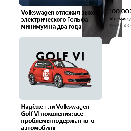
100 00
Volkswagen отложил выход
Volkswage
электрического Гольфа
1999 / 50
минимум на два года
Надёжен ли Volkswagen
Golf VI поколения: все
проблемы подержанного
автомобиля