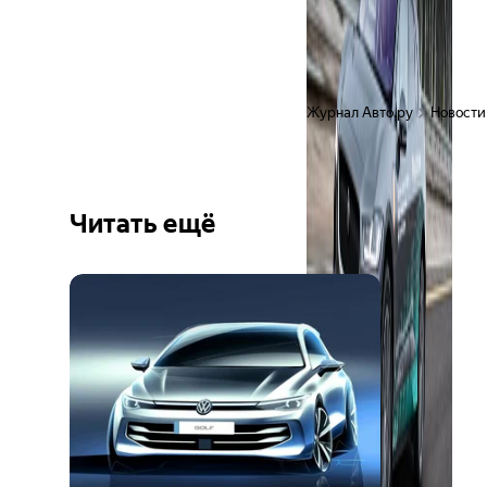
Журнал Авто.ру
Новости
Читать ещё
Ещё 6
фото