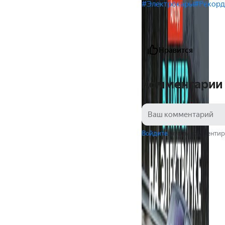
#Электрокары
#Рекор
Нравится
Комментарии
Войдите
, чтобы комментир