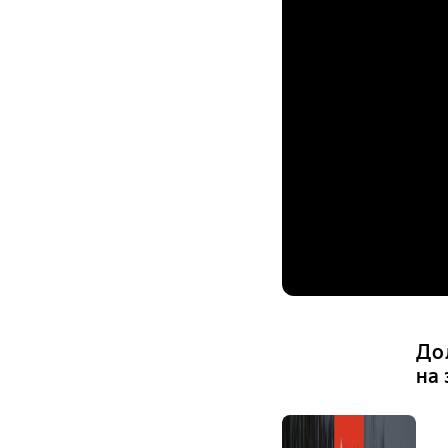
До
на 