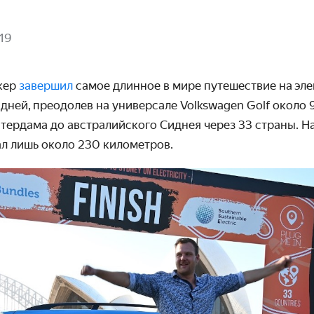
19
кер
завершил
самое длинное в мире путешествие на эле
9 дней, преодолев на универсале Volkswagen Golf около
тердама до австралийского Сиднея через 33 страны. На
л лишь около 230 километров.