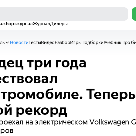
раж
Бортжурнал
Журнал
Дилеры
ль
Новости
Тесты
Видео
Разбор
Игры
Подборки
Учебник
Про б
дец три года
ствовал
ктромобиле. Теперь
ой рекорд
роехал на электрическом Volkswagen G
тров