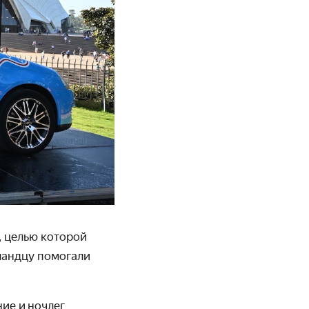
, целью которой
ландцу помогали
ие и ночлег