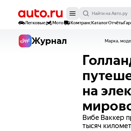
Легковые
Мото
Комтранс
Каталог
Отчёты
Га
Журнал
Марка, моде
Голлан
путеше
на эле
миров
Вибе Ваккер п
тысяч киломе