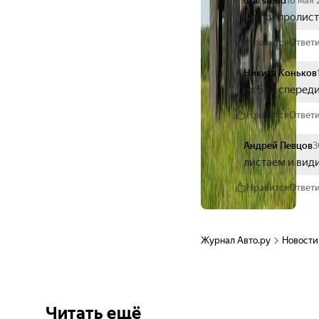
ural stend
18 мая 
Фотки пролис
Нравится
Ответ
Никита Коньков
их 5 , 2 сперед
Нравится
Ответ
Андрей Певцов
3
листаем и видим
Нравится
Ответ
Журнал Авто.ру
Новости
Читать ещё