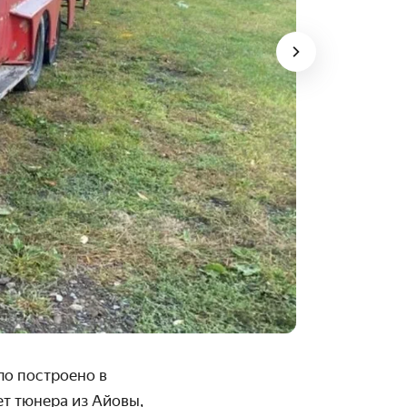
ло построено в
ет тюнера из Айовы,