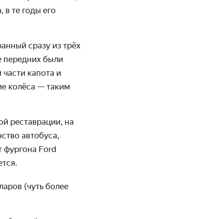
 в те годы его
анный сразу из трёх
бе передних были
 части капота и
ие колёса — таким
ой реставрации, на
­ство автобуса,
т фургона Ford
ется.
ларов (чуть более