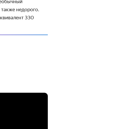
еобычный
 также недорого.
эквивалент 330