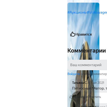
#Аукционы
#Volkswage
Нравится
Комментарии
Войдите
, чтобы комментир
Татьяна С.
16 мая 2021
Пятиосный? Автор, 
Нравится
Ответить