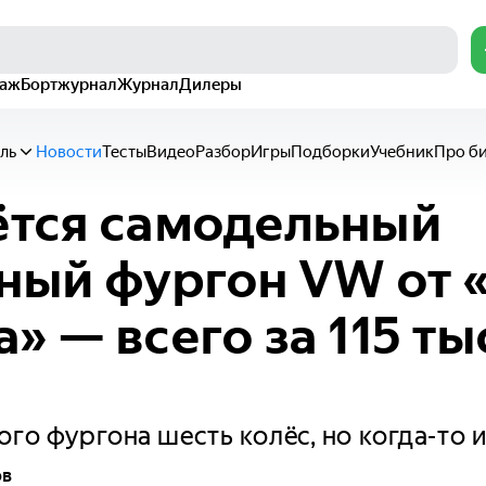
раж
Бортжурнал
Журнал
Дилеры
ль
Новости
Тесты
Видео
Разбор
Игры
Подборки
Учебник
Про б
тся самодельный
ный фургон VW от 
» — всего за 115 ты
й
ого фургона шесть колёс, но когда-то 
ов