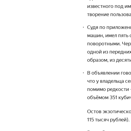
известного под им
творение пользова
Судя по приложенн
машин, имел пять 
поворотными. Чере
одной из передних
образом, из десят
В объявлении гово
что у владельца с
помимо редкости —
объёмом 351 кубич
Остов экзотическо
115 тысяч рублей).