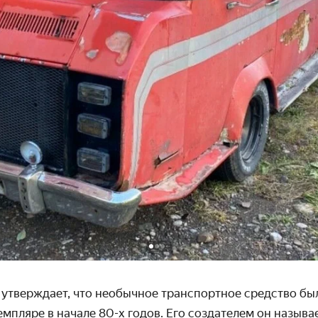
 утверждает, что необычное транспортное средство бы
м­пляре в начале
80-х
годов. Его создателем он называ