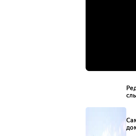
Ре
сл
Са
дом