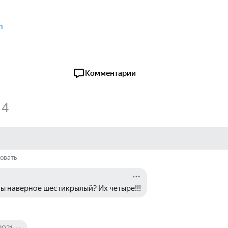
n
Комментарии
4
овать
ты наверное шестикрылый? Их четыре!!!