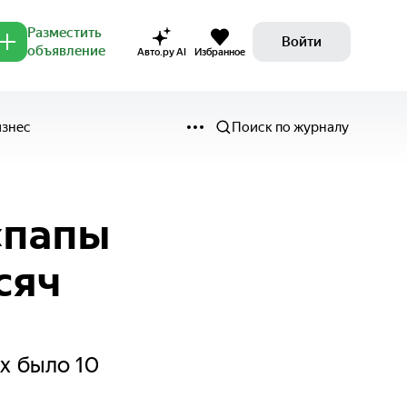
Разместить
Войти
объявление
Авто.ру AI
Избранное
изнес
Поиск по журналу
«папы
сяч
их было 10