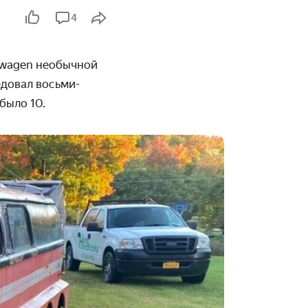
4
swagen необычной
едовал восьми­
было 10.