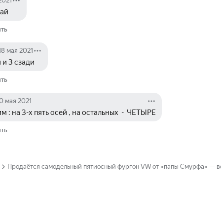
2021
тай
ить
18 мая 2021
и и 3 сзади
ить
0 мая 2021
 : на 3-х пять осей , на остальных  -  ЧЕТЫРЕ
ить
Продаётся самодельный пятиосный фургон VW от «папы Смурфа» — все