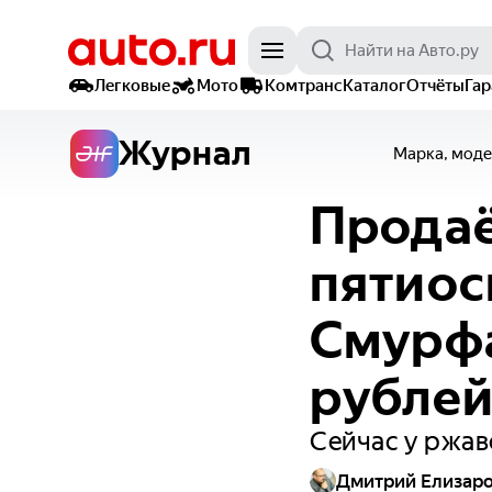
Легковые
Мото
Комтранс
Каталог
Отчёты
Га
Журнал
Марка, моде
Продаё
пятиос
Смурфа
рубле
Сейчас у ржав
Дмитрий Елизар