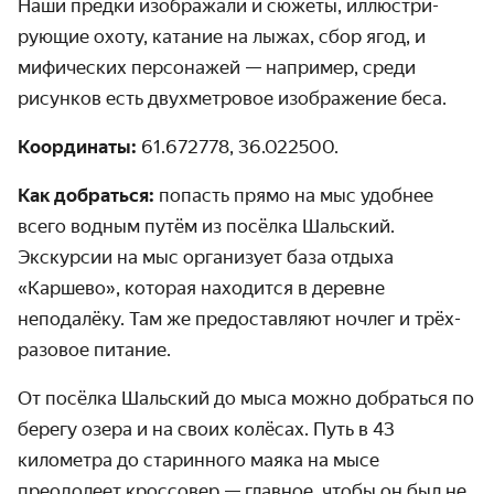
Наши предки изображали и сюжеты, иллюстри­
рующие охоту, катание на лыжах, сбор ягод, и
мифических персонажей — например, среди
рисунков есть двух­метровое изображение беса.
Координаты:
61.672778, 36.022500.
Как добраться:
попасть прямо на мыс удобнее
всего водным путём из посёлка Шальский.
Экскурсии на мыс организует база отдыха
«‎Каршево»‎, которая находится в деревне
неподалёку. Там же предо­ставляют ночлег и трёх­
разовое питание.
От посёлка Шальский до мыса можно добраться по
берегу озера и на своих колёсах. Путь в 43
километра до старинного маяка на мысе
преодолеет кроссовер — главное, чтобы он был не