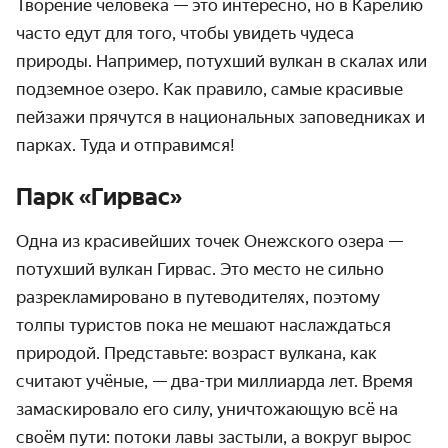
Творение человека — это интересно, но в Карелию
часто едут для того, чтобы увидеть чудеса
природы. Например, потухший вулкан в скалах или
подземное озеро. Как правило, самые красивые
пейзажи прячутся в националь­ных заповед­никах и
парках. Туда и отправимся!
Парк «Гирвас»‎
Одна из красивейших точек Онежского озера —
потухший вулкан Гирвас‎. Это место не сильно
разреклами­ровано в путе­водителях, поэтому
толпы туристов пока не мешают наслаждаться
природой. Представьте: возраст вулкана, как
считают учёные, — два-три миллиарда лет. Время
замаски­ровало его силу, уничтожающую всё на
своём пути: потоки лавы застыли, а вокруг вырос