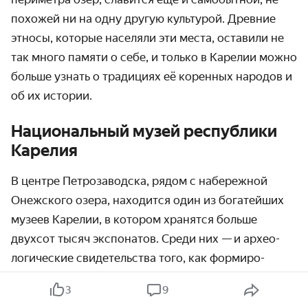
похожей ни на одну другую культурой. Древние
этносы, которые населяли эти места, оставили не
так много памяти о себе, и только в Карелии можно
больше узнать о традициях её коренных народов и
об их истории.
Национальный музей республики
Карелия
В центре Петрозаводска, рядом с набережной
Онежского озера, находится один из богатейших
музеев Карелии, в котором хранятся больше
двухсот тысяч экспонатов. Среди них — и архео­
логиче­ские свидетель­ства того, как формиро­
вались рельеф и климат края во времена леднико­
3
9
вого периода, и находки каменного века, и арте­