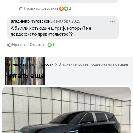
Нравится
Ответить
2
Владимир Луговской
5 сентября 2025
А был ли хоть один штраф, который не 
поддержало правительство?? 
Нравится
Ответить
1
Журнал Авто.ру
Новости
В правительстве поддержали повышение 
Читать ещё