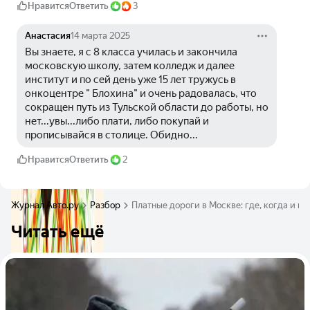
Нравится
Ответить
3
Анастасия
14 марта 2025
Вы знаете, я с 8 класса училась и закончила 
московскую школу, затем колледж и далее 
институт и по сей день уже 15 лет тружусь в 
онкоцентре " Блохина" и очень радовалась, что 
сокращен путь из Тульской области до работы, но 
нет...увы...либо плати, либо покупай и 
прописывайся в столице. Обидно...
Нравится
Ответить
2
Журнал Авто.ру
Разбор
Платные дороги в Москве: где, когда и к
Читать ещё