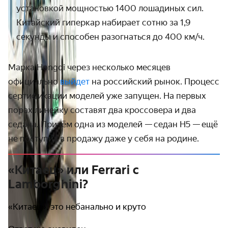
установкой мощностью 1400 лошадиных сил.
Китайский гиперкар набирает сотню за 1,9
секунды и способен разогнаться до 400 км/ч.
Марка Hongqi через несколько месяцев
официально
выйдет
на российский рынок. Процесс
сертификации моделей уже запущен. На первых
порах линейку составят два кроссовера и два
седана. Причём одна из моделей — седан H5 — ещё
не поступил в продажу даже у себя на родине.
«Китаец» или Ferrari с
Lamborghini?
«Китаец», это небанально и круто