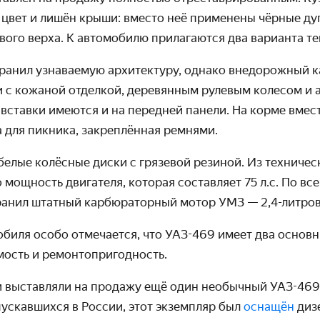
цвет и лишён крыши: вместо неё применены чёрные ду
вого верха. К автомобилю прилагаются два варианта те
хранил узнаваемую архитектуру, однако внедорожный 
 с кожаной отделкой, деревянным рулевым колесом и 
 вставки имеются и на передней панели. На корме вмес
 для пикника, закреплённая ремнями.
белые колёсные диски с грязевой резиной. Из техничес
 мощность двигателя, которая составляет 75 л.с. По вс
анил штатный карбюраторный мотор УМЗ — 2,4-литров
обиля особо отмечается, что УАЗ-469 имеет два осно
ость и ремонтопригодность.
и выставляли на продажу ещё один необычный УАЗ-469.
ускавшихся в России, этот экземпляр был
оснащён
диз