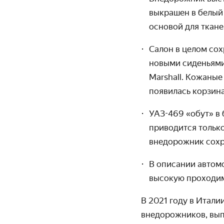
выкрашен в белый 
основой для ткане
Салон в целом со
новыми сиденьями
Marshall. Кожаные
появилась корзина
УАЗ-469 «обут» в 
приводится только
внедорожник сохр
В описании автом
высокую проходим
В 2021 году в Итали
внедорожников, вып