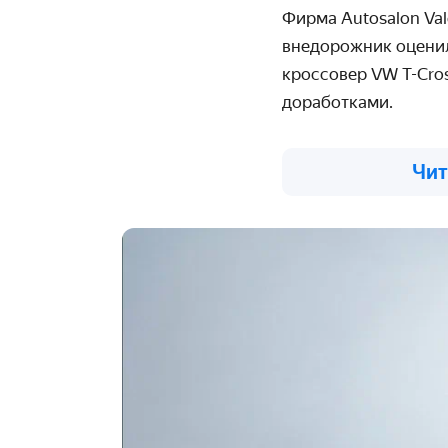
Фирма Autosalon Val
внедорожник оценили
кроссовер VW T-Cros
доработками.
Чит