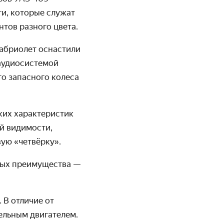
ги, которые служат
нтов разного цвета.
кабриолет оснастили
аудиосистемой
то запасного колеса
ких характеристик
ей видимости,
ую «четвёрку».
вных преимущества —
 В отличие от
ельным двигателем.