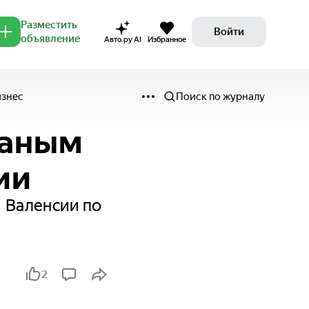
Разместить
Войти
объявление
Авто.ру AI
Избранное
изнес
Поиск по журналу
жаным
ии
 Валенсии по
2