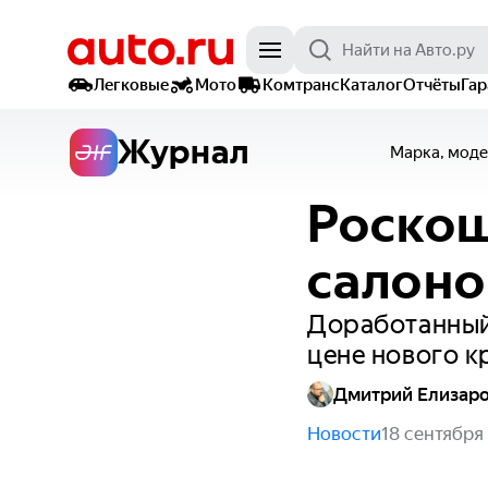
Легковые
Мото
Комтранс
Каталог
Отчёты
Га
Журнал
Марка, моде
Роскош
салоно
Доработанный
цене нового к
Дмитрий Елизар
Новости
18 сентября