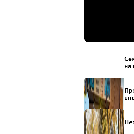
Се
на
Пр
вн
Не