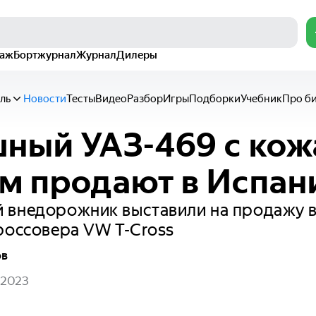
раж
Бортжурнал
Журнал
Дилеры
ль
Новости
Тесты
Видео
Разбор
Игры
Подборки
Учебник
Про б
ный УАЗ-469 с ко
м продают в Испан
 внедорожник выставили на продажу в
россовера VW T-Cross
ов
 2023