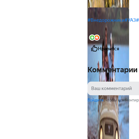
#Внедорожники
#УАЗ
#
2
Нравится
Комментарии
Войдите
, чтобы комментир