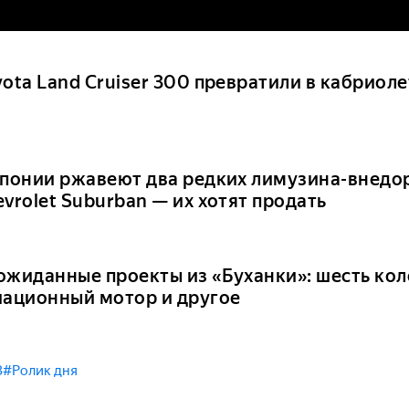
ota Land Cruiser 300 превратили в кабриоле
Японии ржавеют два редких лимузина-внед
vrolet Suburban — их хотят продать
ожиданные проекты из «Буханки»: шесть кол
иационный мотор и другое
З
#Ролик дня