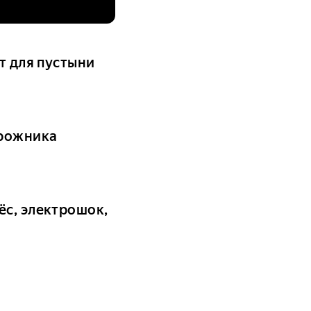
т для пустыни
орожника
ёс, электрошок,