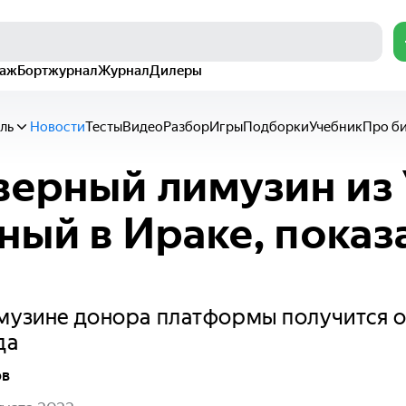
раж
Бортжурнал
Журнал
Дилеры
ль
Новости
Тесты
Видео
Разбор
Игры
Подборки
Учебник
Про б
ерный лимузин из 
ный в Ираке, показ
музине донора платформы получится о
да
ов