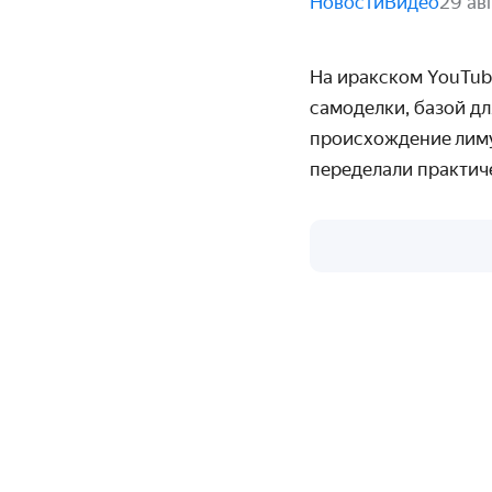
Новости
Видео
29 ав
На иракском YouTub
самоделки, базой д
происхождение
лим
переделали практиче