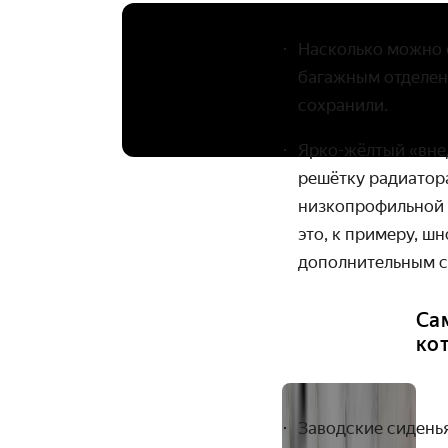
Насколько можно с
багажным отделен
сохранили.
Ярко-жёлтый «вне
решётку радиатор
низкопрофильной 
это, к примеру, ш
дополнительным с
Са
ко
Заводские сиденья