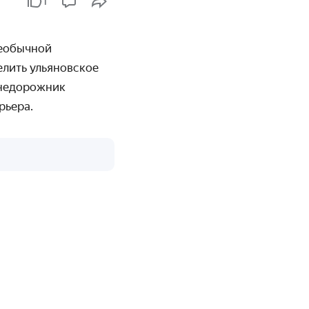
1
необычной
елить ульяновское
внедорожник
рьера.