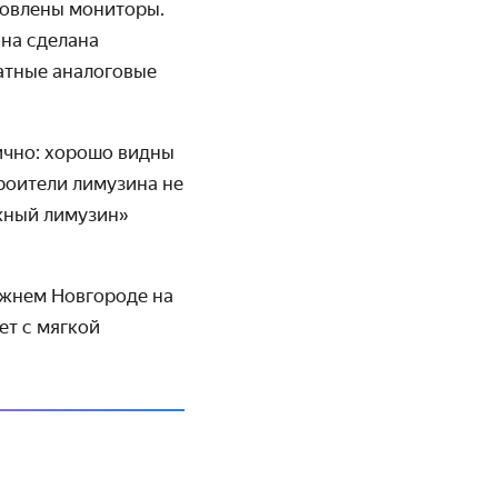
новлены мониторы.
она сделана
татные аналоговые
тично: хорошо видны
троители лимузина не
жный лимузин»
ижнем Новгороде на
т с мягкой