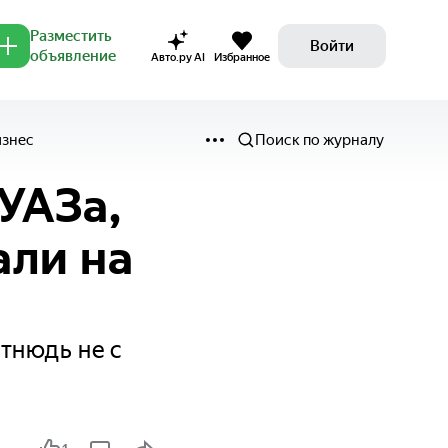
Разместить
Войти
объявление
Авто.ру AI
Избранное
изнес
Поиск по журналу
УАЗа,
али на
тнюдь не с