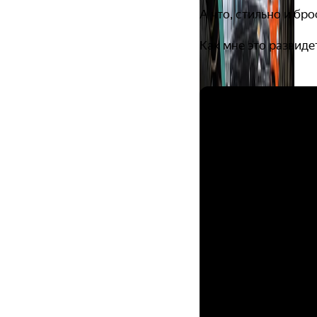
А что, стильно и бр
Как мне это развиде