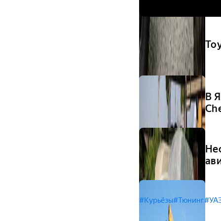
Toy
В 
Che
Не
ав
#Курьёзы
#Тюнинг
#УА