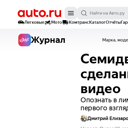
Легковые
Мото
Комтранс
Каталог
Отчёты
Га
Журнал
Марка, моде
Семидв
сделан
видео
Опознать в ли
первого взгля
Дмитрий Елизар