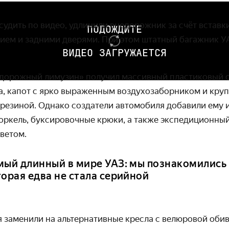
удить по видео, удлинили внедорожник за счёт вставк
ПОДОЖДИТЕ
ием и задними дверями. При этом штатный багажник У
ВИДЕО ЗАГРУЖАЕТСЯ
дорожный лимузин» получил массивный пластиковый о
а, капот с ярко выраженным воздухозаборником и круп
резиной. Однако создатели автомобиля добавили ему 
норкель, буксировочные крюки, а также экспедиционны
ветом.
мый длинный в мире УАЗ: мы познакомились
торая едва не стала серийной
 заменили на альтернативные кресла с велюровой обив