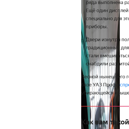
ряда выполнена р
Ещё один дисплей 
специально для эт
приборы.
Двери изнутри пол
традиционные для 
стали вмешиватьс
снабдили развито
Весной нынешнего г
базе УАЗ Профи
спр
убирающейся крыше
Как вам такой