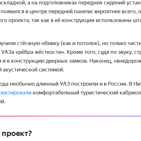
аскладной, а на подголовниках передних сидений уста
появился в центре передней панели: вероятнее всего, 
ого проекта, так как в её конструкции использованы ш
учили стёганую обивку (как и потолок), но только час
УАЗа «рёбра жёсткости». Кроме того, судя по звуку, с
я и в конструкцию дверных замков. Наконец, «внедоро
й акустической системой.
ода необычно длинный УАЗ построили и в России. В Н
оектировали
комфортабельный туристический кабриоле
й.
 проект?