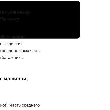
и в кузов между
АЗа также
бвес, новую
ные диски с
и внедорожных черт:
й багажник с
 с машиной,
кой. Часть среднего