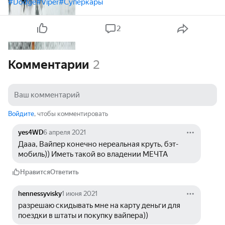
#Dodge
#Viper
#Суперкары
2
Комментарии
2
Войдите
, чтобы комментировать
yes4WD
6 апреля 2021
Дааа, Вайпер конечно нереальная круть, бэт-
мобиль)) Иметь такой во владении МЕЧТА
Нравится
Ответить
hennessyvisky
1 июня 2021
разрешаю скидывать мне на карту деньги для 
поездки в штаты и покупку вайпера))