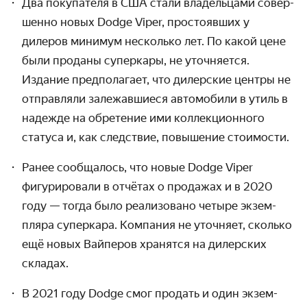
Два покупателя в США стали владельцами совер­
шенно новых Dodge Viper, простоявших у
дилеров минимум несколько лет. По какой цене
были проданы суперкары, не уточняется.
Издание пред­полагает, что дилерские центры не
отправляли залежав­шиеся авто­мобили в утиль в
надежде на обретение ими коллекци­онного
статуса и, как следствие, повышение стоимости.
Ранее сообщалось, что новые Dodge Viper
фигуриро­вали в отчётах о продажах и в 2020
году — тогда было реализо­вано четыре экзем­
пляра суперкара. Компания не уточняет, сколько
ещё новых Вайперов хранятся на дилерских
складах.
В 2021 году Dodge смог продать и один экзем­