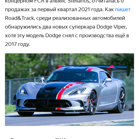
концерном FCA в альянс Stellantis, отчиталась о
продажах за первый квартал 2021 года. Как
пишет
Road&Track, среди реализо­ванных авто­мобилей
обнаружились два новых суперкара Dodge Viper,
хотя эту модель Dodge снял с произ­водства ещё в
2017 году.