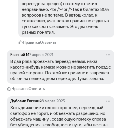
переезде запрещен) поэтому ответил 
неправильно. <br /><br />Так в билетах 80% 
вопросов не по теме. В автошколах, к 
сожалению, учат не как правильно ездить а 
тупо как сдать экзамен. Это два очень 
разных понятия.
Нравится
Ответить
Евгений М
7 апреля 2021
В два ряда проезжать переезд нельзя, из-за 
какого-нибудь камаза можно не заметить поезд с 
правой стороны. По этой же причине и запрещен 
обгон на пешеходном переходе. Тупая задача.
Нравится
Ответить
Дубовик Евгений
8 марта 2025
Хоть движение и одностороннее, переездный 
светофор не горит, и объезжать разрешено, но 
объезжать машину , создающую помеху справа 
без убеждения в свободности пути, я бы не стал.