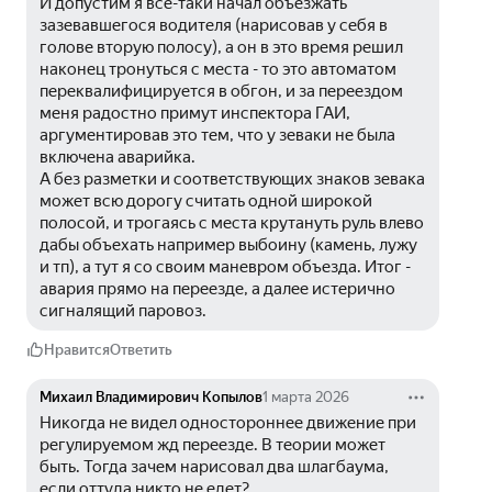
И допустим я всë-таки начал объезжать 
зазевавшегося водителя (нарисовав у себя в 
голове вторую полосу), а он в это время решил 
наконец тронуться с места - то это автоматом 
переквалифицируется в обгон, и за переездом 
меня радостно примут инспектора ГАИ, 
аргументировав это тем, что у зеваки не была 
включена аварийка.
А без разметки и соответствующих знаков зевака 
может всю дорогу считать одной широкой 
полосой, и трогаясь с места крутануть руль влево 
дабы объехать например выбоину (камень, лужу 
и тп), а тут я со своим маневром объезда. Итог - 
авария прямо на переезде, а далее истерично 
сигналящий паровоз.
Нравится
Ответить
Михаил Владимирович Копылов
1 марта 2026
Никогда не видел одностороннее движение при 
регулируемом жд переезде. В теории может 
быть. Тогда зачем нарисовал два шлагбаума, 
если оттуда никто не едет?