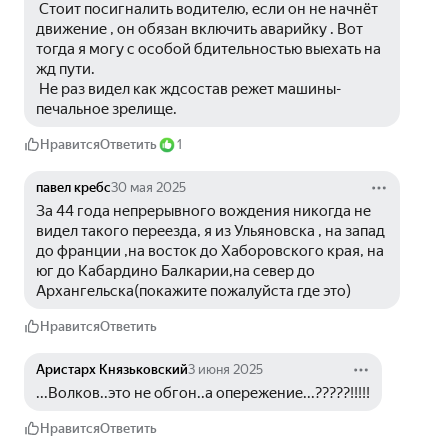
 Стоит посигналить водителю, если он не начнёт 
движение , он обязан включить аварийку . Вот 
тогда я могу с особой бдительностью выехать на 
жд пути.
 Не раз видел как ждсостав режет машины- 
печальное зрелище.
Нравится
Ответить
1
павел кребс
30 мая 2025
За 44 года непрерывного вождения никогда не 
видел такого переезда, я из Ульяновска , на запад 
до франции ,на восток до Хаборовского края, на 
юг до Кабардино Балкарии,на север до 
Архангельска(покажите пожалуйста где это)
Нравится
Ответить
Аристарх Князьковский
3 июня 2025
...Волков..это не обгон..а опережение...?????!!!!!
Нравится
Ответить