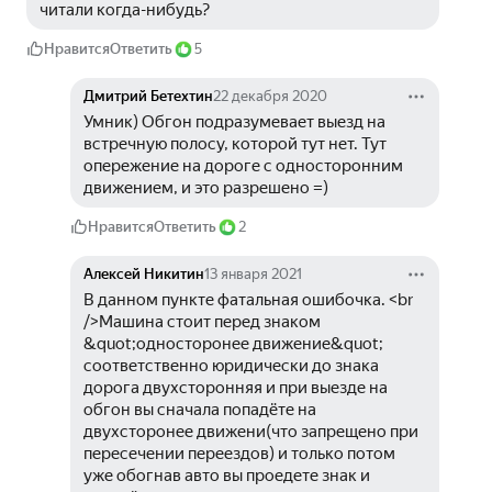
читали когда-нибудь?
Нравится
Ответить
5
Дмитрий Бетехтин
22 декабря 2020
Умник) Обгон подразумевает выезд на 
встречную полосу, которой тут нет. Тут 
опережение на дороге с односторонним 
движением, и это разрешено =)
Нравится
Ответить
2
Алексей Никитин
13 января 2021
В данном пункте фатальная ошибочка. <br 
/>Машина стоит перед знаком 
&quot;односторонее движение&quot; 
соответственно юридически до знака 
дорога двухсторонняя и при выезде на 
обгон вы сначала попадёте на 
двухсторонее движени(что запрещено при 
пересечении переездов) и только потом 
уже обогнав авто вы проедете знак и 