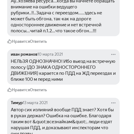
Ау..хозяева ресурса...когда вы начнете обращать 
внимание на ошибки ведущего 
рубрики..!!..Задача с переездом.....здесь не 
может быть обгона, так-как на дороге 
одностороннее движение и нет встречной 
полосы...читай п.1.2...что такое обгон...!!!
Нравится
Ответить
иван романов
10 марта 2021
НЕЛЬЗЯ ОДНОЗНАЧНО! Ибо выезд на встречную 
полосу (ДО ЗНАКА ОДНОСТОРОННЕГО 
ДВИЖЕНИЯ) карается по ПДД на ЖД переездах и 
ближе 100 м перед ними
Нравится
Ответить
Тимур
13 марта 2021
Автор сих излияний вообще ПДД знает? Хотя бы 
в руках держал? Ошибка на ошибке. Благодаря 
таким вот &quot;всезнайкам&quot;, люди ездят 
нарушая ПДД, и доказывают инспекторам что 
они правы.