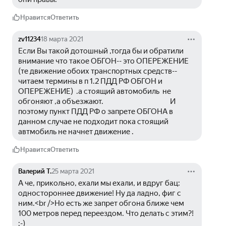
Нравится
Ответить
zv11234
18 марта 2021
Если Вы такой дотошный ,тогда бы и обратили  
внимание что такое ОБГОН-- это ОПЕРЕЖЕНИЕ 
(те движение обоих транспортных средств--
читаем термины в п 1.2 ПДД РФ ОБГОН и 
ОПЕРЕЖЕНИЕ)  .а стоящий автомобиль  не 
обгоняют ,а объезжают.                                            И 
поэтому пункт ПДД РФ о запрете ОБГОНА в 
данном случае не подходит пока стоящий 
автмобиль не начнет движение .
Нравится
Ответить
Валерий Т.
25 марта 2021
А че, прикольно, ехали мы ехали, и вдруг бац: 
одностороннее движение! Ну да ладно, фиг с 
ним.<br />Но есть же запрет обгона ближе чем 
100 метров перед переездом. Что делать с этим?! 
:-)