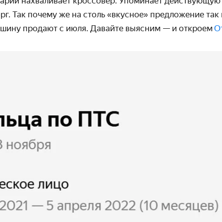
арии нахваливает кроссовер. Упоминает действующую
г. Так почему же на столь «вкусное» предложение так 
ашину продают с июля. Давайте выясним — и откроем
О