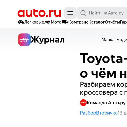
Легковые
Мото
Комтранс
Каталог
Отчёты
Га
Журнал
Марка, моде
Toyota
о чём 
Разбираем ко
кроссовера с
Команда Авто.ру
Разбор
Вторичка
13 