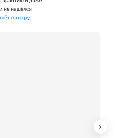
 гарантию и даже
и не нашёлся
тчёт Авто.ру
.