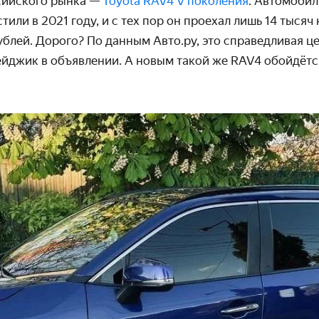
сийского рынка —
Toyota RAV4 V поколения
. Автомобил
или в 2021 году, и с тех пор он проехал лишь 14 тысяч
ублей. Дорого? По данным Авто.ру, это справедливая це
йджик в объявлении. А новым такой же RAV4 обойдёт