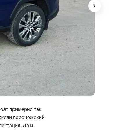
тоят примерно так
нежели воронежский
лектация. Да и