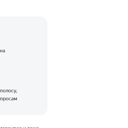
,на
полосу,
опросам