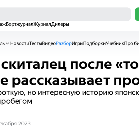
раж
Бортжурнал
Журнал
Дилеры
ль
Новости
Тесты
Видео
Разбор
Игры
Подборки
Учебник
Про б
-скиталец после «то
не рассказывает пр
роткую, но интересную историю японс
 пробегом
декабря 2023