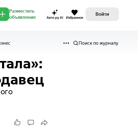
Разместить
Войти
объявление
Авто.ру AI
Избранное
изнес
Поиск по журналу
тала»:
одавец
кого