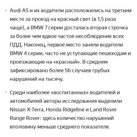
Audi A5 и их водители располо­жились на третьем
месте за проезд на красный свет (в 1,5 раза
чаще), а BMW 7 серии досталась вторая строчка
за более чем вдвое частое несоблюде­ние всех
ПДД. Наконец, первое место заняли водители
BMW 4 серии, часто не уступающие пешеходам и
проезжа­ющие на «красный». В среднем
зафиксиро­вано более 56 случаев грубых
нарушений на тысячу.
Среди наиболее «воспитанных» водителей и
автомо­билей авторы исследо­вания выделили
Nissan
X-Terra,
Honda Ridgeline и Land Rover
Range Rover: здесь количе­ство нарушений
вполовину меньше среднего показателя.