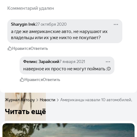
Комментарий удален
Sharygin Irek
27 октября 2020
а где же американские авто, не нарушают их 
владельцы или их уже никто не покупает?
Нравится
Ответить
Феликс Зарайский
7 января 2021
наверное их просто не могут поймать :D
Нравится
Ответить
Журнал Авто.ру
Новости
Американцы назвали 10 автомобилей, в
Читать ещё