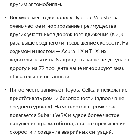
другим автомобилям.
Восьмое место досталось Hyundai Veloster за
очень частое игнориро­вание преиму­щества
других участников дорожного движения (в 2,3
раза выше среднего) и превыше­ние скорости. На
седьмом и шестом — Acura ILX и TLX: их
водители почти на 82 процента чаще не уступают
дорогу и на 72 процента чаще игнорируют знак
обязательной остановки.
Пятое место занимает Toyota Celica и нежелание
пристёгивать ремни безопас­ности (вдвое чаще
среднего уровня). На четвёртой строчке рас­
полагается Subaru WRX и вдвое более частое
наруше­ние правил обгона, а также превыше­ние
скорости и создание аварийных ситуаций.