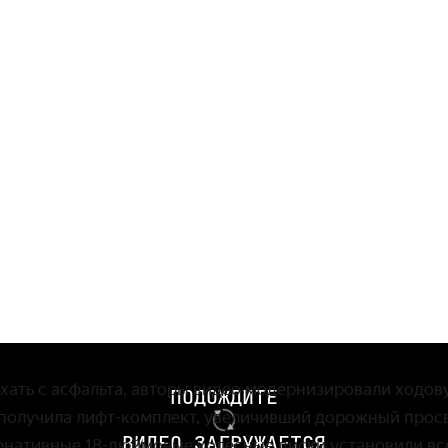
ехать с асфальта, авторы видео модерни­зировали ходов
ПОДОЖДИТЕ
получила лифт-комплект, увеличив­ший дорожный просв
ВИДЕО ЗАГРУЖАЕТСЯ
ер­нативные
18-дюймо
­вые колёсные диски установили 