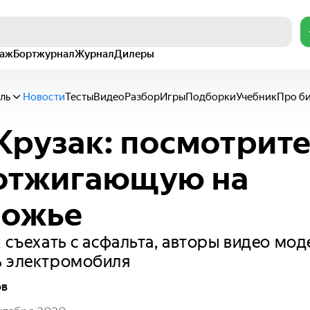
раж
Бортжурнал
Журнал
Дилеры
ль
Новости
Тесты
Видео
Разбор
Игры
Подборки
Учебник
Про б
Крузак: посмотрите
 отжигающую на
рожье
к съехать с асфальта, авторы видео мо
ь электромобиля
ов