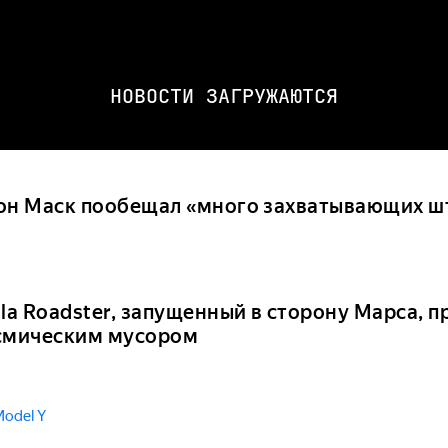
НОВОСТИ ЗАГРУЖАЮТСЯ
он Маск пообещал «много захватывающих шт
sla Roadster, запущенный в сторону Марса, 
смическим мусором
odel Y