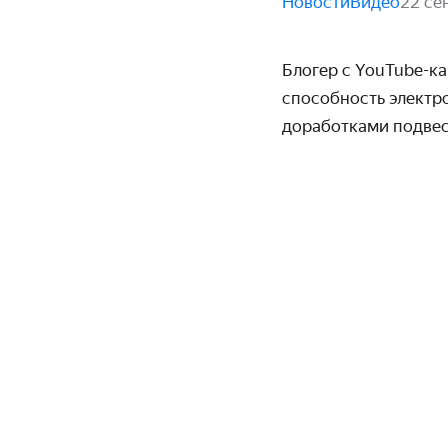
Новости
Видео
22 се
Блогер с YouTube-ка
способ­ность электр
доработками подвес