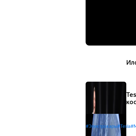
Ил
Te
ко
#Электрокары
#Tesla
#M