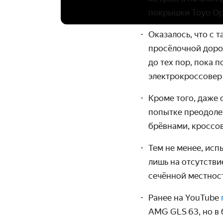
покрышки Toyo Op
Оказалось, что с 
просёлочной дорог
до тех пор, пока 
электро­кроссовер
Кроме того, даже
попытке преодолет
брёвнами, кроссо
Тем не менее, исп
лишь на отсут­ств
сечённой местнос
Ранее на YouTube
AMG GLS 63, но в 