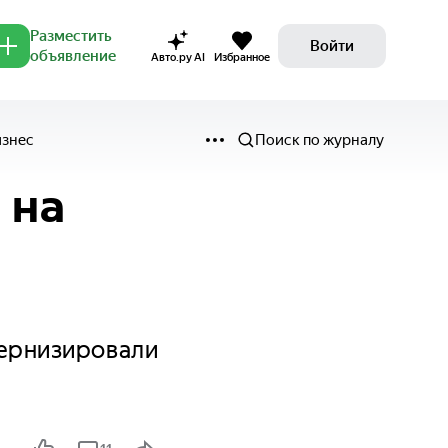
Разместить
Войти
объявление
Авто.ру AI
Избранное
изнес
Поиск по журналу
 на
дернизировали