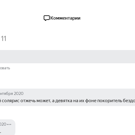
Комментарии
11
овать
ентября 2020
й солярис отжечь может, а девятка на их фоне покоритель безд
2020
.