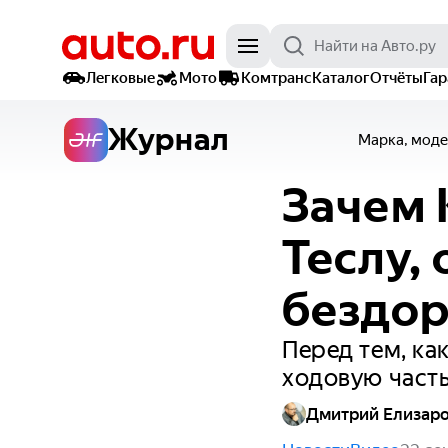
Легковые
Мото
Комтранс
Каталог
Отчёты
Га
Журнал
Марка, моде
Зачем 
Теслу,
бездо
Перед тем, ка
ходовую част
Дмитрий Елизар