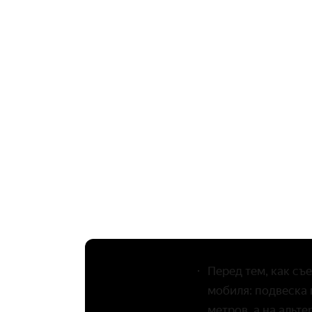
Перед тем, как съ
мобиля: подвеска 
метров, а на альт