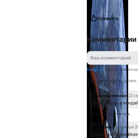
Нравится
Комментарии
Войдите
, чтобы комментир
Комментарий удален
Красный минивэн
22 с
В этой луже и хенда
Нравится
Ответить
Дмитрий
22 сентября 
Гавно на батарейках