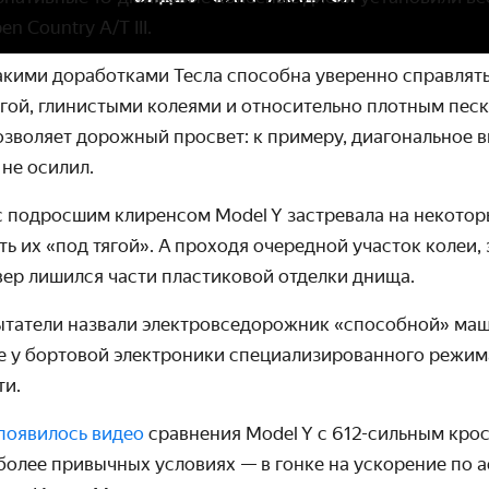
en Country
A/T III.
такими доработками Тесла способна уверенно справ­лят
ой, глини­стыми колеями и относи­тельно плотным пес
позволяет дорожный просвет: к примеру, диагональ­ное 
 не осилил.
 с подросшим клиренсом Model Y застревала на некото
ь их «под тягой». А проходя очередной участок колеи,
вер лишился части пластиковой отделки днища.
ытатели назвали электро­вседорожник «способной» ма
ие у бортовой электроники специали­зированного режим
ти.
появилось видео
сравнения Model Y с 612-сильным крос
более привычных условиях — в гонке на ускорение по а