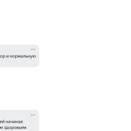
тор и нормальную 
ей начиная 
м здоровьем 