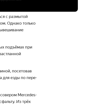
ься с размытой
ком. Однако только
вывеши­вание
рых подъёмах при
 застланной
шиной, посетовав
а для езды по пере­
­совером Mercedes-
сфальту. Из трёх