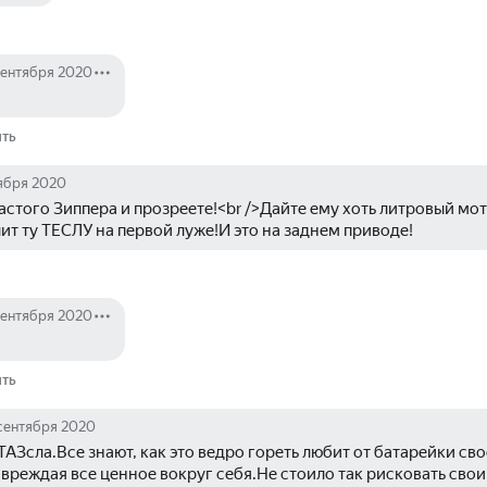
сентября 2020
ить
ября 2020
стого Зиппера и прозреете!<br />Дайте ему хоть литровый мо
ит ту ТЕСЛУ на первой луже!И это на заднем приводе!
сентября 2020
ить
сентября 2020
ТАЗсла.Все знают, как это ведро гореть любит от батарейки сво
вреждая все ценное вокруг себя.Не стоило так рисковать свои