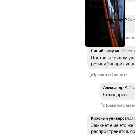
Нравится
Ответить
Александр Р.
24 
+1
Нравится
Ответ
Синий лимузин
22 сент
Поставьте рядом уша
резину,Запарик увал
Нравится
Ответить
Александр Р.
24 
Солидарен
Нравится
Ответ
Красный универсал
23 
Замкнет еще,это же 
распространятся, по