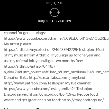
ПОДОЖДИТЕ
record. Please consider using his referral code:
http://ts.la/christoffer34700 Special thanks to:
https://ionity.eu/ https://www.teslicka.cz/
ВИДЕО ЗАГРУЖАЕТСЯ
https://gusterudbygg.no/ http://www.elektromobily.org And
my YouTube followers for supporting me. My other YouTube
channel for general vlogs:
https://www.youtube.com/channel/UC9tzLCjbIJ1Gw51Og2Rlz
My Artlist playlist:
https://artlist.io/mycollection/246288/42729/Teslabjorn Most
of my music is from Artlist.io. If you sign up for one year and
use my referral link, you will get two months free:
https://artlist.io/artlist-70446/?
a_aid=214&utm_source=affiliate_p&utm_medium=214&utm_ca
Donation links: http://streamlabs.com/bjrnnyland
http://www.patreon.com/Teslabjorn My live channel:
https://www.youtube.com/teslabjornlive24 Teslabjørn
Discord server: https://discord.gg/b6PC9wx Reduce food
waste and get great deals on food: https://toogoodtogo.no/