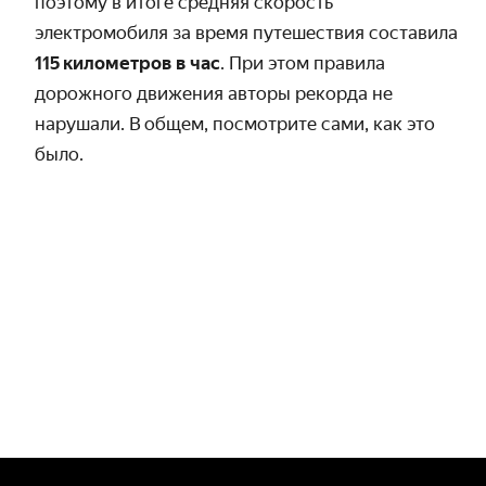
поэтому в итоге средняя скорость
электромобиля за время путешествия составила
115 кило­метров в час
. При этом правила
дорожного движения авторы рекорда не
нарушали. В общем, посмотрите сами, как это
было.
The owner of the car let me to drive 6500 km to set this