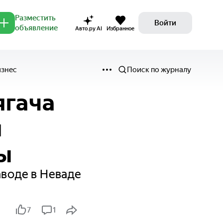
Разместить
Войти
объявление
Авто.ру AI
Избранное
изнес
Поиск по журналу
ягача
я
ы
аводе в Неваде
7
1