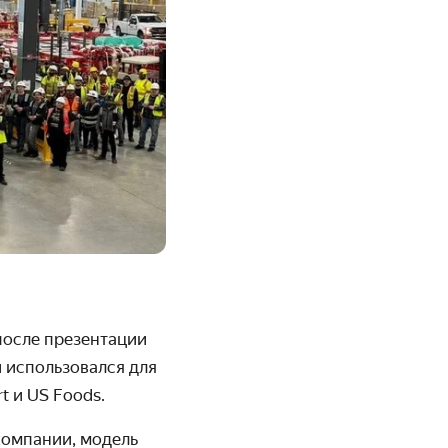
после презентации
и использовался для
t и US Foods.
компании, модель