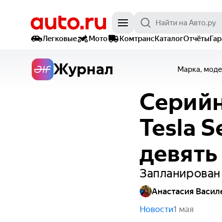
Легковые
Мото
Комтранс
Каталог
Отчёты
Га
Журнал
Марка, моде
Серийн
Tesla 
девять
Запланирован 
Анастасия Васил
Новости
1 мая