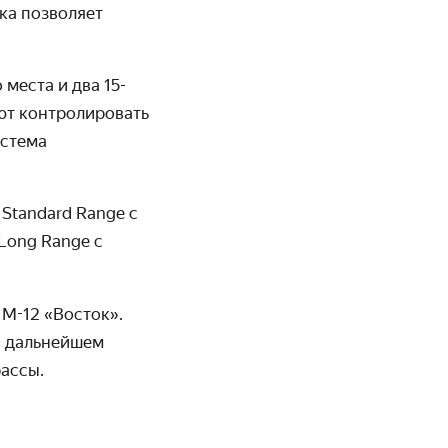
ка позволяет
места и два 15-
ют контролировать
истема
Standard Range с
Long Range с
М-12 «Восток».
в дальнейшем
ассы.