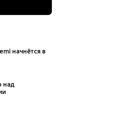
emi начнётся в
о над
ии