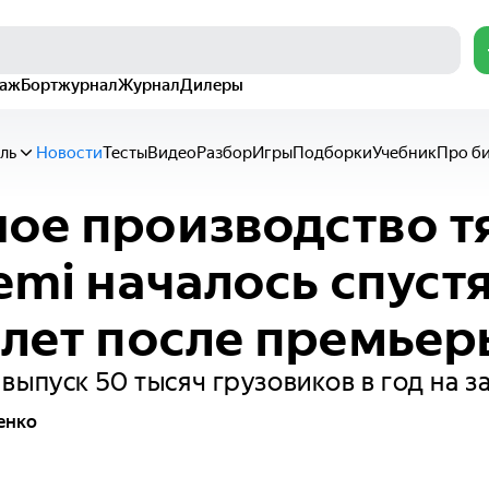
раж
Бортжурнал
Журнал
Дилеры
ль
Новости
Тесты
Видео
Разбор
Игры
Подборки
Учебник
Про б
ое производство т
Semi началось спуст
 лет после премьер
выпуск 50 тысяч грузовиков в год на з
енко