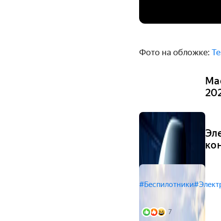
Фото на обложке:
Te
Ма
20
Эл
ко
#Беспилотники
#Элект
7