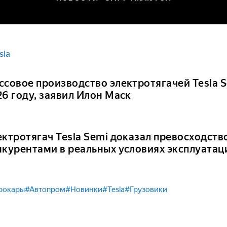
sla
ссовое производство электротягачей Tesla S
26 году, заявил Илон Маск
ектротягач Tesla Semi доказал превосходств
нкурентами в реальных условиях эксплуатац
рокары
#Автопром
#Новинки
#Tesla
#Грузовики