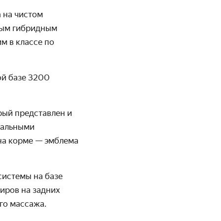
а на чистом
мым гибридным
м в классе по
ой базе 3200
рый представлен и
кальными
на корме — эмблема
системы на базе
иров на задних
го массажа.