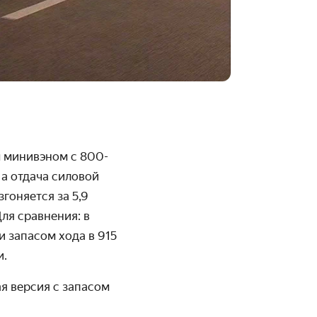
м минивэном с 800-
 а отдача силовой
гоняется за 5,9
ля сравнения: в
и запасом хода в 915
и.
я версия с запасом