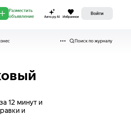
Разместить
Войти
объявление
Авто.ру AI
Избранное
изнес
Поиск по журналу
нковый
а 12 минут и
равки и