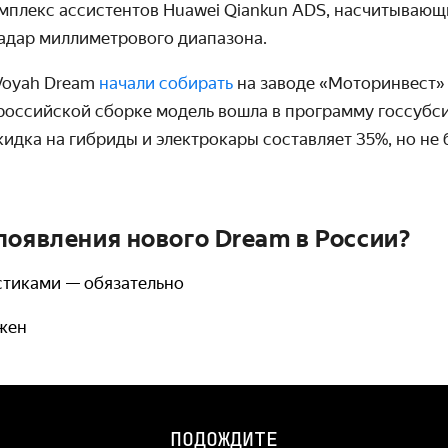
мплекс ассистентов Huawei Qiankun ADS, насчитывающи
радар миллиметрового диапазона.
 Voyah Dream
начали собирать
на заводе «Моторинвест»
 российской сборке модель вошла в программу госсубс
идка на гибриды и электрокары составляет 35%, но не 
появления нового Dream в России?
стиками — обязательно
ужен
ПОДОЖДИТЕ