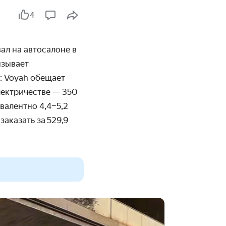
4
л на автосалоне в
ызывает
: Voyah обещает
лектричестве — 350
валентно 4,4–5,2
аказать за 529,9