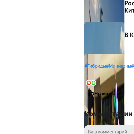
Ро
Ки
В 
#Гибриды
#Минивэны
#
4
Нравится
Комментарии