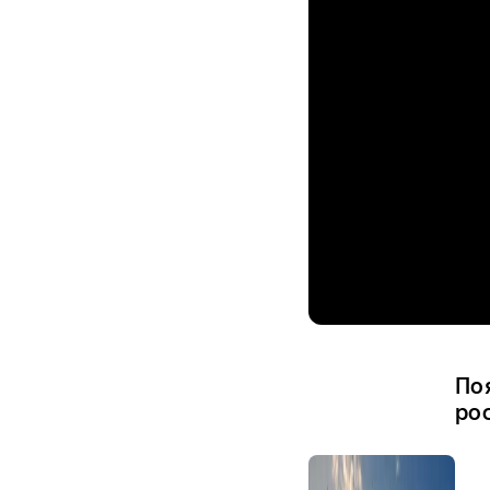
По
ро