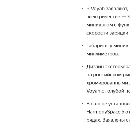
В Voyah заявляют,
электричестве — 
минивэном с функц
скорости зарядки 
Габариты у минив
миллиметров.
Дизайн экстерьера
на российском рын
хромированными л
Voyah с голубой п
В салоне установ
HarmonySpace 5 от
рядах. Заявлены с