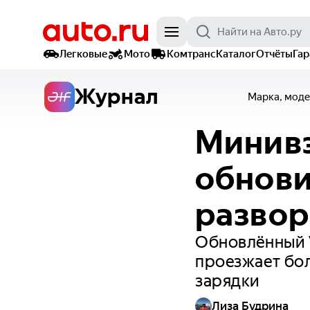
Легковые
Мото
Комтранс
Каталог
Отчёты
Га
Журнал
Марка, моде
Минивэ
обнови
развор
Обновлённый V
проезжает бол
зарядки
Лиза Будрина