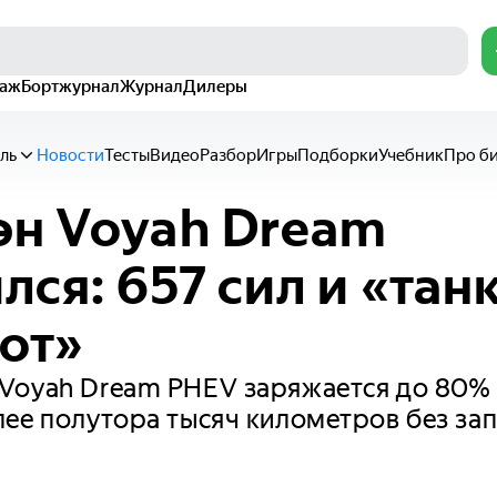
раж
Бортжурнал
Журнал
Дилеры
ль
Новости
Тесты
Видео
Разбор
Игры
Подборки
Учебник
Про б
н Voyah Dream
лся: 657 сил и «та
от»
oyah Dream PHEV заряжается до 80% з
ее полутора тысяч километров без зап