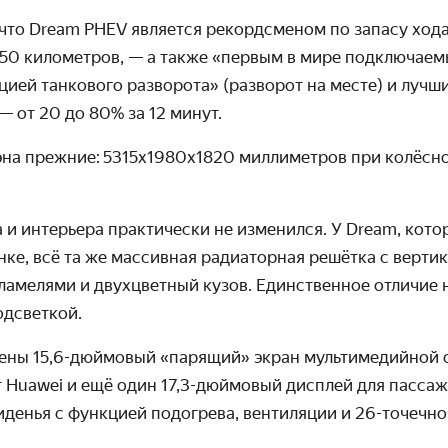
 что Dream PHEV является рекордсменом по запасу ход
350 километров, — а также «первым в мире подключае
ией танкового разворота» (разворот на месте) и лучши
— от 20 до 80% за 12 минут.
эна прежние:
5315х1980х1820 миллиметров при колёсн
 и интерьера практически не изменился. У Dream, кото
ке, всё та же массивная радиаторная решётка с верти
амелями и двухцветный кузов. Единственное отличие 
одсветкой.
лены 15,6-дюймовый «парящий» экран мультимедийной 
 Huawei и ещё один 17,3-дюймовый дисплей для пассаж
иденья с функцией подогрева, вентиляции и 26-точечно