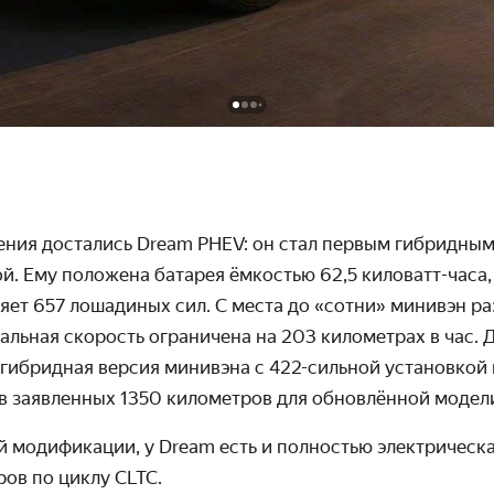
ения достались Dream PHEV: он стал первым гибридны
й. Ему положена батарея ёмкостью 62,5 киловатт-часа,
яет 657 лошадиных сил. С места до «сотни» минивэн раз
альная скорость ограничена на 203 километрах в час. Д
гибридная версия минивэна с 422-сильной установкой 
в заявленных 1350 километров для обновлённой модел
 модификации, у Dream есть и полностью электрическа
ов по циклу CLTC.