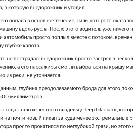
, в которую внедорожник и угодил.
jero попала в основное течение, силы которого оказало
машину вдоль русла. После этого водитель уже ничего 
 и автомобиль просто поплыл вместе с потоком, времен
ду глубже капота.
кто не пострадал: внедорожник просто застрял в неско
чению, а его пассажиры смогли выбраться на крышу ма
ro из реки, не уточняется.
нным, глубина преодолеваемого брода для этого покол
 600 миллиметров.
о года стало известно о владельце Jeep Gladiator, кот
и на почти новый пикап за куда менее экстремальные р
тора просто прокатился по неглубокой грязи, но этого