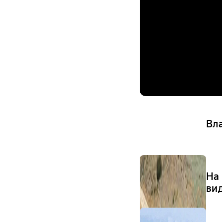
Вл
На 
ви