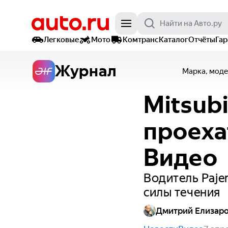
Легковые
Мото
Комтранс
Каталог
Отчёты
Га
Журнал
Марка, моде
Mitsub
проеха
Видео
Водитель Paje
силы течения
Дмитрий Елизар