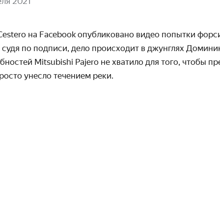
еля 2021
 Cestero на Facebook опубликовано видео попытки фор
 судя по подписи, дело происходит в джунглях Домини
остей Mitsubishi Pajero не хватило для того, чтобы п
росто унесло течением реки.