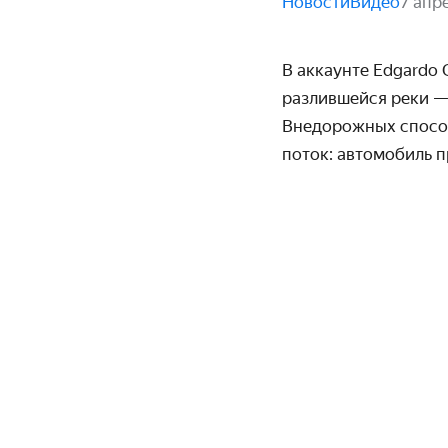
Новости
Видео
7 апр
В аккаунте Edgardo
разлившейся реки —
Внедорожных способн
поток: автомобиль п