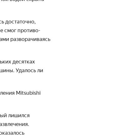
сь достаточно,
не смог противо­
ами разворачи­ваясь
льких десятках
шины. Удалось ли
ения Mitsubishi
орый лишился
азвлечения.
 оказалось