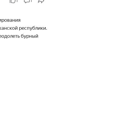
1
1
сирования
канской республики.
реодолеть бурный