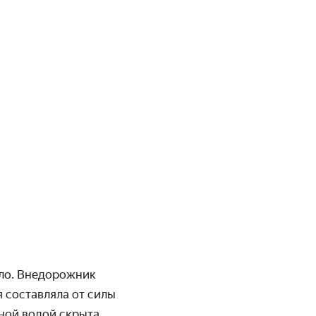
ало. Внедорожник
 составляла от силы
зной водой скрыта