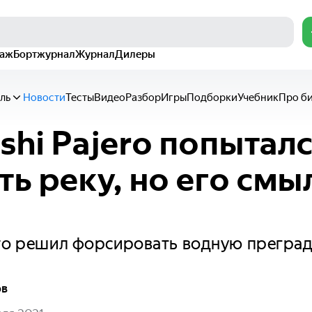
раж
Бортжурнал
Журнал
Дилеры
ль
Новости
Тесты
Видео
Разбор
Игры
Подборки
Учебник
Про б
ishi Pajero попытал
ть реку, но его смы
ro решил форсировать водную преграду
ов