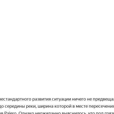
 нестандартного развития ситуации ничего не предвещ
о середины реки, ширина которой в месте пере­сечения
в Pajero. Однако неожиданно выяснилось, что под гря