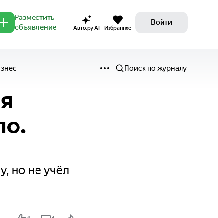
Разместить
Войти
объявление
Авто.ру AI
Избранное
изнес
Поиск по журналу
ся
ло.
, но не учёл