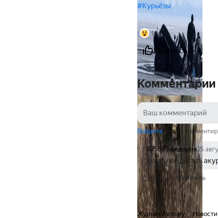
#Курьёзы
1
Нравится
Комментарии
Войдите
, чтобы комментир
675975 федоров
25 авг
Надо все делать аку
Нравится
Ответить
Журнал Авто.ру
Новости