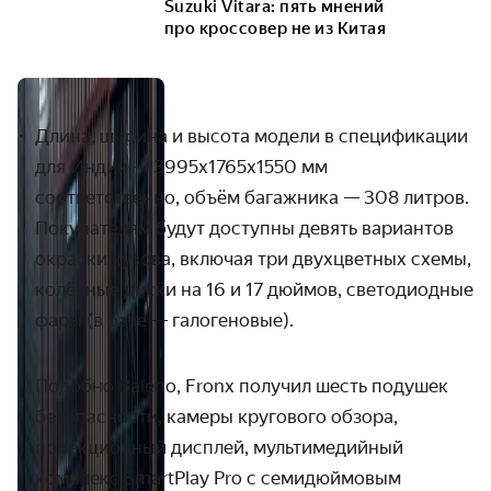
Suzuki Vitara: пять мнений
про кроссовер не из Китая
Длина, ширина и высота модели в спецификации
для Индии — 3995x1765x1550 мм
соответственно, объём багажника — 308 литров.
Покупателям будут доступны девять вариантов
окраски кузова, включая три двухцветных схемы,
колёсные диски на 16 и 17 дюймов, светодиодные
фары (в базе — галогеновые).
Подобно Baleno, Fronx получил шесть подушек
безопасности, камеры кругового обзора,
проекционный дисплей, мультимедийный
комплекс SmartPlay Pro с семидюймовым