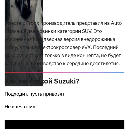
на апрель.
Вместе с Fronx производитель представил на Auto
Expo ещё две новинки категории SUV. Это
удлинённая пятидверная версия внедорожника
Jimny, а также электрокроссовер
eVX
. Последний
пока существует только в виде концепта, но будет
запущен в производство к середине десятилетия.
Как вам такой Suzuki?
Подходит, пусть привозят
Не впечатлил