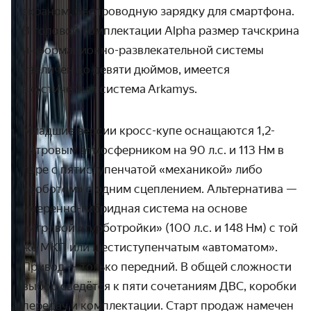
экраном, беспроводную зарядку для смартфона.
В топовой комплектации Alpha размер тачскрина
информационно-развлекательной системы
увеличен до девяти дюймов, имеется
акустическая система
Arkamys
.
Младшие версии кросс-купе оснащаются 1,2-
литровым атмосферником на 90 л.с. и 113 Нм в
паре с пятиступенчатой «механикой» либо
«роботом» с одним сцеплением. Альтернатива —
умеренно-гибридная система на основе
литровой «турботройки» (100 л.с. и 148 Нм) с той
же МКП или шестиступенчатым «автоматом».
Привод — только передний. В общей сложности
выбор сведётся к пяти сочетаниям ДВС, коробки
передач и комплектации. Старт продаж намечен