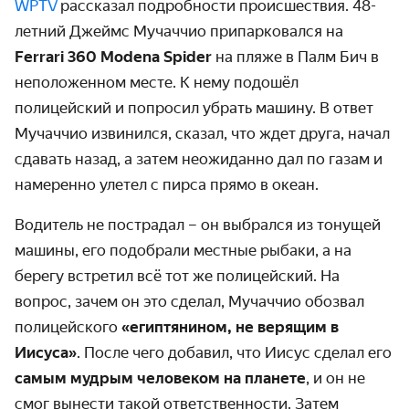
WPTV
рассказал подробности происшествия. 48-
летний Джеймс Мучаччио припарковался на
Ferrari 360 Modena Spider
на пляже в Палм Бич в
неположенном месте. К нему подошёл
полицейский и попросил убрать машину. В ответ
Мучаччио извинился, сказал, что ждет друга, начал
сдавать назад, а затем неожиданно дал по газам и
намеренно улетел с пирса прямо в океан.
Водитель не пострадал – он выбрался из тонущей
машины, его подобрали местные рыбаки, а на
берегу встретил всё тот же полицейский. На
вопрос, зачем он это сделал, Мучаччио обозвал
полицейского
«египтянином, не верящим в
Иисуса»
. После чего добавил, что Иисус сделал его
самым мудрым человеком на планете
, и он не
смог вынести такой ответственности. Затем