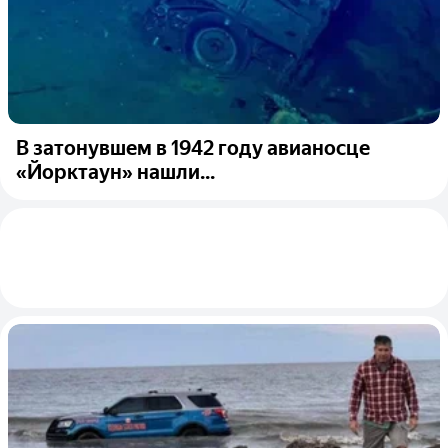
В затонувшем в 1942 году авианосце
‎«Йорктаун» нашли...