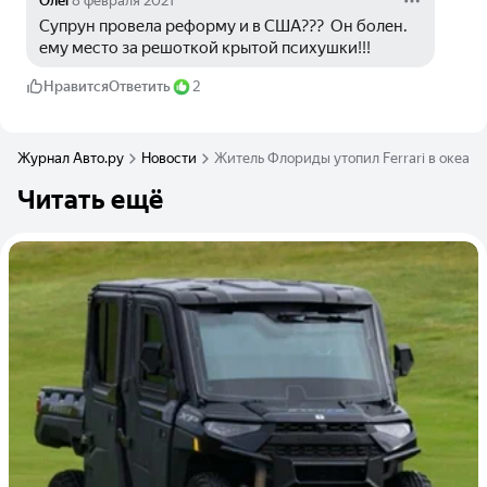
Олег
8 февраля 2021
Супрун провела реформу и в США???  Он болен. 
ему место за решоткой крытой психушки!!!
Нравится
Ответить
2
Журнал Авто.ру
Новости
Житель Флориды утопил Ferrari в океане
Читать ещё