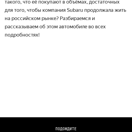
такого, что её покупают в объёмах, достаточных
для того, чтобы компания Subaru продолжала жить
на российском рынке? Разбираемся и
рассказываем об этом автомобиле во всех
подробностях!
– Подробный обзор Jeep Compass
ПОДОЖДИТЕ
https://youtu.be/EiumVo19jSw – Все подробности про