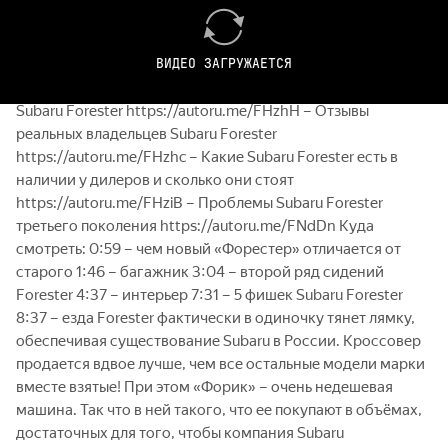
интерьер и оснащение Subaru Forester
https://youtu.be/0rkk4Q6yCqY – Все подробности про
ВИДЕО ЗАГРУЖАЕТСЯ
практичность Subaru Forester
https://youtu.be/QBpHyulj2Q0 – Цены и комплектации
Subaru Forester https://autoru.me/FHzhH – Отзывы
реальных владельцев Subaru Forester
https://autoru.me/FHzhc – Какие Subaru Forester есть в
наличии у дилеров и сколько они стоят
https://autoru.me/FHziB – Проблемы Subaru Forester
третьего поколения https://autoru.me/FNdDn Куда
смотреть: 0:59 – чем новый «Форестер» отличается от
старого 1:46 – багажник 3:04 – второй ряд сидений
Forester 4:37 – интерьер 7:31 – 5 фишек Subaru Forester
8:37 – езда Forester фактически в одиночку тянет лямку,
обеспечивая существование Subaru в России. Кроссовер
продается вдвое лучше, чем все остальные модели марки
вместе взятые! При этом «Форик» – очень недешевая
машина. Так что в ней такого, что ее покупают в объёмах,
достаточных для того, чтобы компания Subaru