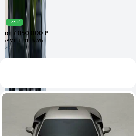
Новый
от
7 050 000 ₽
Avatr 11 116 kWh I
2025