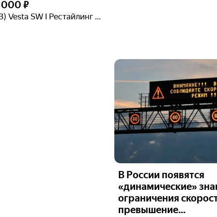
2 000 ₽
Lada (ВАЗ) Vesta SW I Рестайлинг (NG)
В России появятся
«динамические» зна
ограничения скорост
превышение...