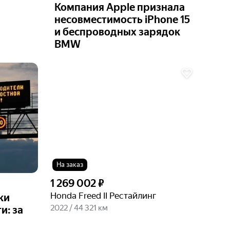
Компания Apple признала
несовместимость iPhone 15
и беспроводных зарядок
BMW
Ещё 3
фото
На заказ
1 269 002 ₽
Honda Freed II Рестайлинг
ки
2022 / 44 321 км
и: за