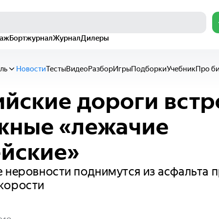
раж
Бортжурнал
Журнал
Дилеры
ль
Новости
Тесты
Видео
Разбор
Игры
Подборки
Учебник
Про б
ийские дороги встр
жные «лежачие
йские»
 неровности поднимутся из асфальта 
корости