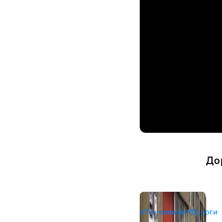
До
#Технологии
#Дороги