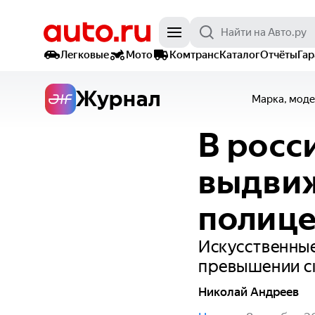
Легковые
Мото
Комтранс
Каталог
Отчёты
Га
Журнал
Марка, моде
В росс
выдви
полице
Искусственные
превышении с
Николай Андреев