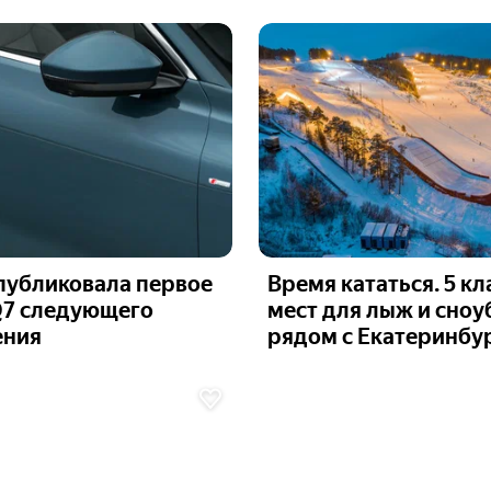
публиковала первое
Время кататься. 5 к
Q7 следующего
мест для лыж и сно
ения
рядом с Екатеринбу