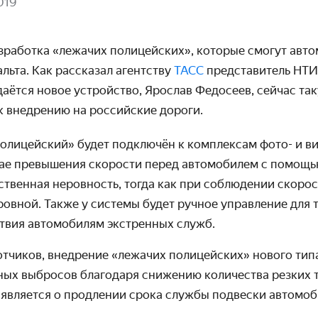
019
зработка «лежачих полицейских», которые смогут авто­
льта. Как рассказал агентству
ТАСС
предста­витель НТИ
а­ётся новое устрой­ство, Ярослав Федосеев, сейчас та
 к внедрению на россий­ские дороги.
олицейский» будет подключён к комплексам фото- и в
ае превы­шения скорости перед автомо­билем с помощь
ственная неров­ность, тогда как при соблю­дении скор
ровной. Также у системы будет ручное управ­ление для т
ствия автомо­билям экстренных служб.
тчиков, внедрение «лежачих полицей­ских» нового тип
ых выбросов благо­даря снижению коли­чества резких 
аявля­ется о продлении срока службы подвески автомо­