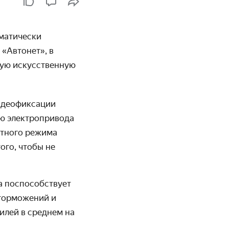
мати­чески
 «Автонет», в
кую искус­ственную
идео­фиксации
ю электро­привода
остного режима
ого, чтобы не
а поспособ­ствует
тормо­жений и
билей в среднем на