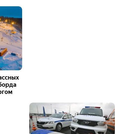
лассных
уборда
ргом