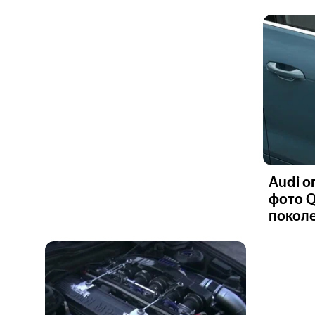
Audi о
фото 
покол
Ещё 6
фото