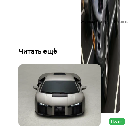
Журнал Авто.ру
Новости
Читать ещё
Ещё 6
фото
Новый