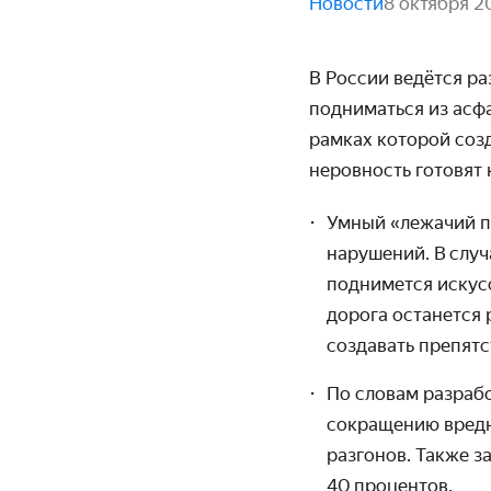
Новости
8 октября 2
В России ведётся ра
подниматься из асфа
рамках которой созд
неров­ность готовят
Умный «лежачий п
нарушений. В случ
поднимется искус­
дорога останется 
создавать препят­
По словам разрабо
сокращению вредн
разгонов. Также з
40 процентов.