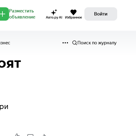
Разместить
Войти
объявление
Авто.ру AI
Избранное
изнес
Поиск по журналу
оят
при